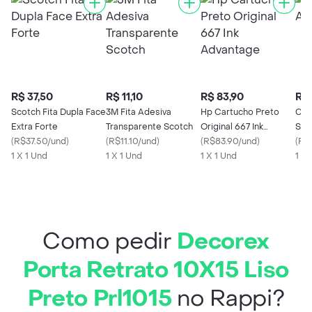
R$ 37,50
R$ 11,10
R$ 83,90
R$ 
Scotch Fita Dupla Face
3M Fita Adesiva
Hp Cartucho Preto
Cha
Extra Forte
Transparente Scotch
Original 667 Ink
Sulf
(
R$37.50/und
)
(
R$11.10/und
)
Advantage
(
R$83.90/und
)
(
R$
1 X 1 Und
1 X 1 Und
1 X 1 Und
1 X
Como pedir
Decorex
Porta Retrato 10X15 Liso
Preto Prl1015
no Rappi?