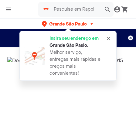
Grande São Paulo
Cadastre-se
Novo no Rappi?
e aproveite...
Insira seu endereço em
Entregas grátis por 15 dias!
Aplicam T&C
Grande São Paulo
.
Melhor serviço,
entregas mais rápidas e
preços mais
convenientes!