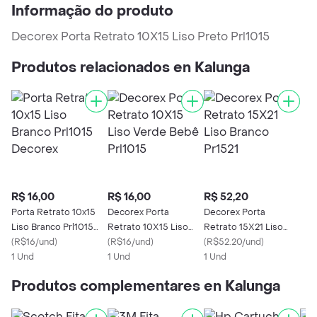
Informação do produto
Decorex Porta Retrato 10X15 Liso Preto Prl1015
Produtos relacionados en Kalunga
R$ 16,00
R$ 16,00
R$ 52,20
Porta Retrato 10x15
Decorex Porta
Decorex Porta
Liso Branco Prl1015
Retrato 10X15 Liso
Retrato 15X21 Liso
Decorex
(
R$16/und
)
Verde Bebê Prl1015
(
R$16/und
)
Branco Pr1521
(
R$52.20/und
)
1 Und
1 Und
1 Und
Produtos complementares en Kalunga