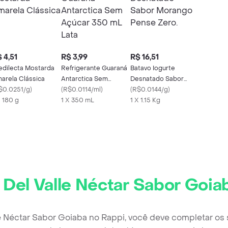
 4,51
R$ 3,99
R$ 16,51
edilecta Mostarda
Refrigerante Guaraná
Batavo Iogurte
arela Clássica
Antarctica Sem
Desnatado Sabor
$0.0251/g
)
Açúcar 350 mL Lata
(
R$0.0114/ml
)
Morango Pense Zero.
(
R$0.0144/g
)
X 180 g
1 X 350 mL
1 X 1.15 Kg
r
Del Valle Néctar Sabor Goia
le Néctar Sabor Goiaba no Rappi, você deve completar os