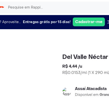
Cadastrar-me
?
Aproveite...
Entregas grátis por 15 dias!
Del Valle Nécta
R$ 4,44
/
u
R$0.0153/ml
(
1 X 290 m
Assaí Atacadista
Disponível em
Grand