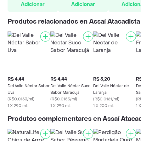
Adicionar
Adicionar
Adicion
Produtos relacionados en Assaí Atacadista
R$ 4,44
R$ 4,44
R$ 3,20
R$
Del Valle Néctar Sabor
Del Valle Néctar Suco
Del Valle Néctar de
De
Uva
Sabor Maracujá
Laranja
Sa
(
R$0.0153/ml
)
(
R$0.0153/ml
)
(
R$0.0161/ml
)
(
R
1 X 290 mL
1 X 290 mL
1 X 200 mL
1 X
Produtos complementares en Assaí Atacad