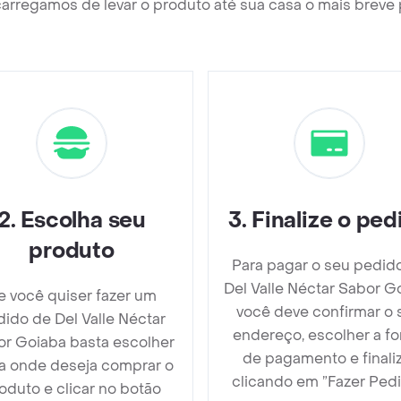
arregamos de levar o produto até sua casa o mais breve 
2
.
Escolha seu
3
.
Finalize o ped
produto
Para pagar o seu pedid
Del Valle Néctar Sabor G
e você quiser fazer um
você deve confirmar o 
ido de Del Valle Néctar
endereço, escolher a f
r Goiaba basta escolher
de pagamento e finali
ja onde deseja comprar o
clicando em ”Fazer Pedi
oduto e clicar no botão