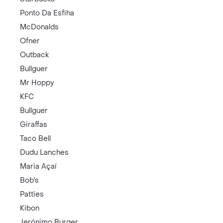
Ponto Da Esfiha
McDonalds
Ofner
Outback
Bullguer
Mr Hoppy
KFC
Bullguer
Giraffas
Taco Bell
Dudu Lanches
Maria Açaí
Bob's
Patties
Kibon
Jerónimo Burger