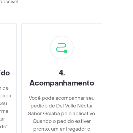
possível
ido
4
.
Acompanhamento
o de
oiaba
Você pode acompanhar seu
seu
pedido de Del Valle Néctar
orma
Sabor Goiaba pelo aplicativo.
zar
Quando o pedido estiver
do”.
pronto, um entregador o