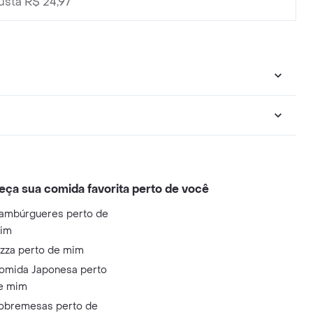
sta R$ 24,97
eça sua comida favorita perto de você
ambúrgueres perto de
im
izza perto de mim
omida Japonesa perto
e mim
obremesas perto de