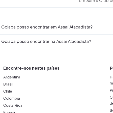
em Sam's Club cu
r Goiaba posso encontrar em Assaí Atacadista?
r Goiaba posso encontrar na Assaí Atacadista?
Encontre-nos nestes países
P
Argentina
H
m
Brasil
P
Chile
C
Colombia
d
Costa Rica
S
Ecuador