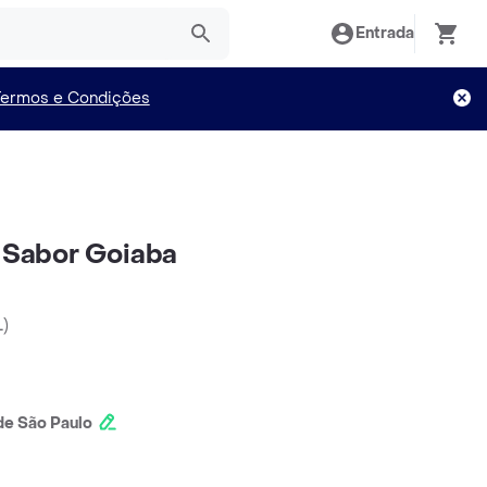
Entrada
Termos e Condições
r Sabor Goiaba
L
)
e São Paulo