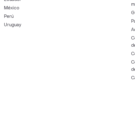
m
México
G
Perú
P
Uruguay
A
C
d
C
C
d
C