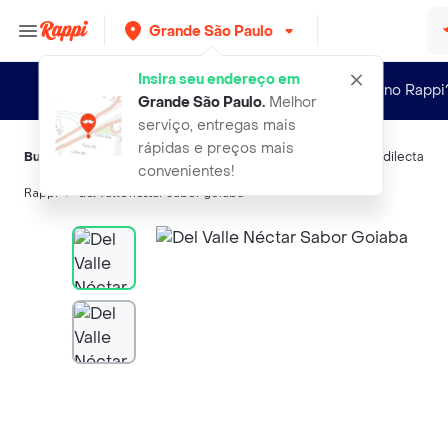
Grande São Paulo
Insira seu endereço em
Novo no Rappi
Grande São Paulo
.
Melhor
serviço, entregas mais
rápidas e preços mais
Buscas relacionadas:
Sucos
,
Del Valle
,
Kodilar
,
Perdigão
,
Predilecta
convenientes!
Rappi
del valle nectar sabor goiaba