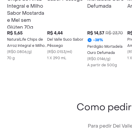
R$ 5,65
R$ 4,44
R$ 14,57
R$ 23,70
R$
NaturalLife Chips de
Del Valle Suco Sabor
Pr
-
38
%
Arroz Integral e Milho
Pêssego
Am
Perdigão Mortadela
Sabor Mostarda e Mel
(
R$0.0806/g
)
(
R$0.0153/ml
)
(
R
Ouro Defumada
sem Glúten 70g
70 g
1 X 290 mL
1 
(
R$0.0146/g
)
A partir de 500g
Como pedi
Para pedir Del Val