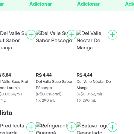
ar
Adicionar
Adicionar
Adi
 5,84
R$ 4,44
R$ 4,44
l Valle Suco Frut
Del Valle Suco Sabor
Del Valle Néctar De
bor Laranja
Pêssego
Manga
$0.0059/ml
)
(
R$0.0153/ml
)
(
R$0.0153/ml
)
 1 L
1 X 290 mL
1 X 290 mL
ista