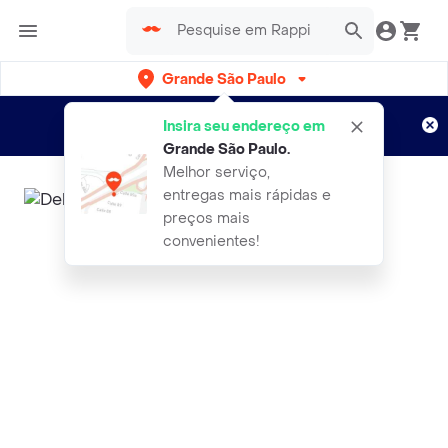
Grande São Paulo
Cadastre-se
Novo no Rappi?
e aproveite...
Insira seu endereço em
Entregas grátis por 15 dias!
Aplicam T&C
Grande São Paulo
.
Melhor serviço,
entregas mais rápidas e
preços mais
convenientes!