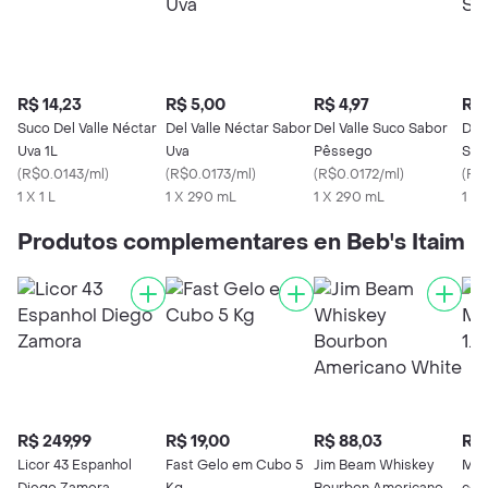
R$ 14,23
R$ 5,00
R$ 4,97
R$ 
Suco Del Valle Néctar
Del Valle Néctar Sabor
Del Valle Suco Sabor
Del
Uva 1L
Uva
Pêssego
Sab
(
R$0.0143/ml
)
(
R$0.0173/ml
)
(
R$0.0172/ml
)
(
R$
1 X 1 L
1 X 290 mL
1 X 290 mL
1 X
Produtos complementares en Beb's Itaim
R$ 249,99
R$ 19,00
R$ 88,03
R$ 
Licor 43 Espanhol
Fast Gelo em Cubo 5
Jim Beam Whiskey
Min