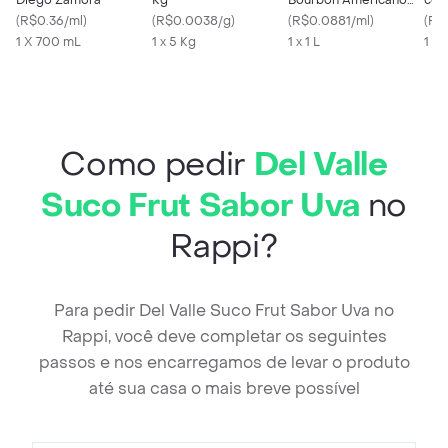
Diego Zamora
Kg
Bourbon Americano
com
(
R$0.36/ml
)
(
R$0.0038/g
)
White
(
R$0.0881/ml
)
(
R$6
1 X 700 mL
1 x 5 Kg
1 x 1 L
1 X 
Como pedir
Del Valle
Suco Frut Sabor Uva
no
Rappi?
Para pedir Del Valle Suco Frut Sabor Uva no
Rappi, você deve completar os seguintes
passos e nos encarregamos de levar o produto
até sua casa o mais breve possível