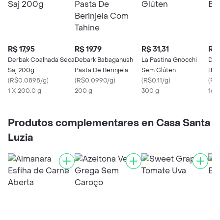
R$ 17,95
R$ 19,79
R$ 31,31
R$ 
Derbak Coalhada Seca
Debark Babaganush
La Pastina Gnocchi
De 
Saj 200g
Pasta De Berinjela
Sem Glúten
Beri
(
R$0.0898/g
)
Com Tahine
(
R$0.0990/g
)
(
R$0.11/g
)
(
R$
1 X 200.0 g
200 g
300 g
160
Produtos complementares en Casa Santa
Luzia