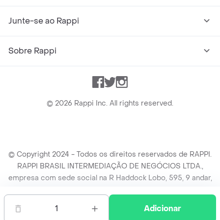
Junte-se ao Rappi
Sobre Rappi
Facebook
Twitter
Instagram
©
2026
Rappi Inc. All rights reserved.
© Copyright 2024 - Todos os direitos reservados de RAPPI.
RAPPI BRASIL INTERMEDIAÇÃO DE NEGÓCIOS LTDA.,
empresa com sede social na R Haddock Lobo, 595, 9 andar,
conj. 91, Lado A, Cerqueira Cesar, São Paulo/SP CEP. 01414-
905, CNPJ/MF n° 26.900.161/0001-25.
1
Adicionar