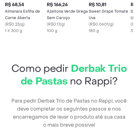
R$ 68,54
R$ 166,26
R$ 10,81
R$ 
Almanara Esfiha de
Azeitona Verde Grega
Sweet Grape Tomate
San
Carne Aberta
Sem Caroço
Uva
Und
(
R$0.23/g
)
(
R$0.17/g
)
(
R$0.0601/g
)
(
R$
1 X 300 g
100 g
180 g
30 
Como pedir
Derbak Trio
de Pastas
no Rappi?
Para pedir Derbak Trio de Pastas no Rappi, você
deve completar os seguintes passos e nos
encarregamos de levar o produto até sua casa
o mais breve possível