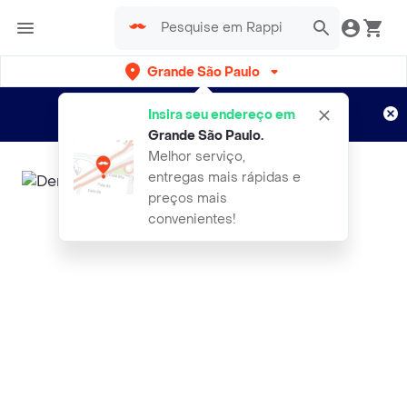
Grande São Paulo
Cadastre-se
Novo no Rappi?
e aproveite...
Insira seu endereço em
Entregas grátis por 15 dias!
Aplicam T&C
Grande São Paulo
.
Melhor serviço,
entregas mais rápidas e
preços mais
convenientes!