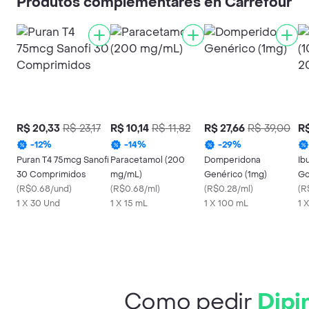
Produtos complementares en Carrefour
com Copo Medida
R$ 20,33
R$ 23,17
R$ 10,14
R$ 11,82
R$ 27,66
R$ 39,00
R$
-
12
%
-
14
%
-
29
%
Puran T4 75mcg Sanofi
Paracetamol (200
Domperidona
Ib
30 Comprimidos
mg/mL)
Genérico (1mg)
Go
(
R$0.68/und
)
(
R$0.68/ml
)
(
R$0.28/ml
)
(
R
1 X 30 Und
1 X 15 mL
1 X 100 mL
1 
Como pedir
Dipi