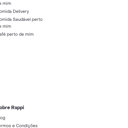
e mim
omida Delivery
omida Saudável perto
e mim
afé perto de mim
obre Rappi
log
ermos e Condições