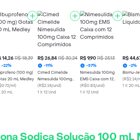
 14,26
R$ 18,39
R$ 26,84
R$ 30,24
R$ 9,90
R$ 23,13
R$ 44,6
-
22
%
-
11
%
-
57
%
-
2
%
uprofeno (100 mg)
Cimed Cimelide
Nimesulida 100mg
Bismu-Je
tas 20 mL Medley
Nimesulida 100mg
EMS Caixa com 12
(
R$2.24/
$0.72/ml
)
Caixa 12 Comprimidos
(
R$2.24/und
)
Comprimidos
(
R$0.83/und
)
1 X 20 m
X 20 mL
1 X 12 Und
1 X 12 Und
rona Sodica Solução 100 mL