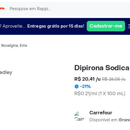
Cadastrar-me
?
Aproveite...
Entregas grátis por 15 dias!
,
Novalgina
,
Ems
Dipirona Sodic
R$ 20,41
/
u
R$ 26,05
/
u
-
21
%
R$0.21/ml
(
1 X 100 mL
)
Carrefour
Disponível em
Grand