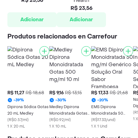
R$ 23,56
Health
R$ 23,56
Adicionar
Adicionar
Produtos relacionados en Carrefour
R$ 11,27
R$ 18,68
R$ 9,16
R$ 13,15
R$ 17,33
R$ 21,68
R$
No
-
39
%
-
30
%
-
20
%
Di
Dipirona Sódica Gotas
Medley Dipirona
EMS Dipirona
50
(
R
20 mL Medley
Monoidratada Gotas
Monoidratada 50
Do
1 
(
R$0.57/ml
)
500 mg/ml 10 ml
(
R$0.92/ml
)
mg/ml Genérico
(
R$17.33/und
)
1 X 20 mL
1 X 10 mL
Solução Oral Sabor
1 X 1 Und
Framboesa 100ml