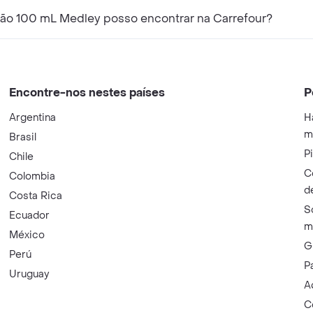
ção 100 mL Medley posso encontrar na Carrefour?
Encontre-nos nestes países
P
Argentina
H
m
Brasil
P
Chile
C
Colombia
d
Costa Rica
S
Ecuador
m
México
G
Perú
P
Uruguay
A
C