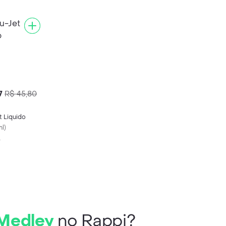
7
R$ 45,80
t Liquido
ml
)
L
 Medley
no Rappi?