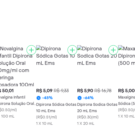
 50,01
R$ 5,09
R$ 9,33
R$ 5,90
R$ 16,78
R$ 5,00
valgina Infantil
Maxalgina
-
45
%
-
64
%
pirona Solução Oral
Sódica (
Dipirona Sódica Gotas
Dipirona Sodica Gotas
mg/ml com Seringa
$0.50/ml
)
(
R$0.50/
10 mL Ems
20 mL Ems
sadora 100ml
X 100 mL
1 X 10 mL
(
R$0.51/ml
)
(
R$0.30/ml
)
1 X 10 mL
1 X 20 mL