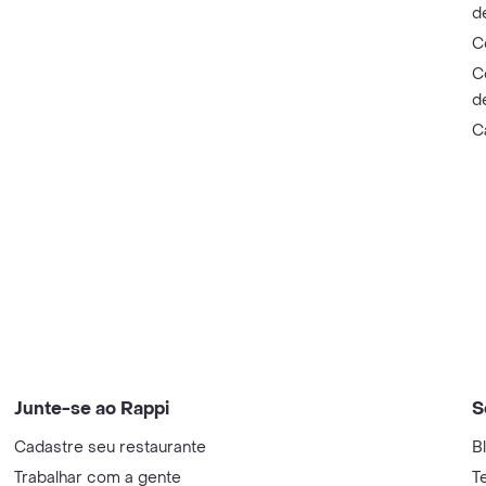
d
C
C
d
C
Junte-se ao Rappi
S
Cadastre seu restaurante
B
Trabalhar com a gente
T