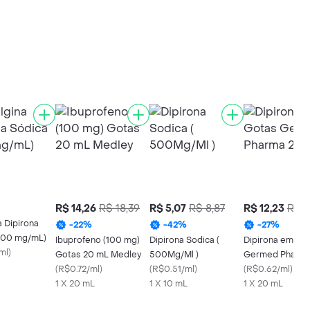
R$ 14,26
R$ 18,39
R$ 5,07
R$ 8,87
R$ 12,23
R$ 1
 Dipirona
-
22
%
-
42
%
-
27
%
500 mg/mL)
Ibuprofeno (100 mg)
Dipirona Sodica (
Dipirona em Go
ml
)
Gotas 20 mL Medley
500Mg/Ml )
Germed Pharma
(
R$0.72/ml
)
(
R$0.51/ml
)
(
R$0.62/ml
)
1 X 20 mL
1 X 10 mL
1 X 20 mL