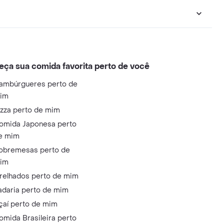
eça sua comida favorita perto de você
ambúrgueres perto de
im
izza perto de mim
omida Japonesa perto
e mim
obremesas perto de
im
relhados perto de mim
adaria perto de mim
çaí perto de mim
omida Brasileira perto