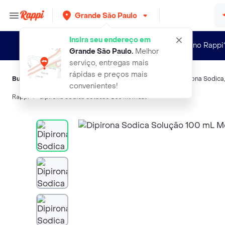
Grande São Paulo
Insira seu endereço em
Novo no Rappi
Grande São Paulo
.
Melhor
serviço, entregas mais
rápidas e preços mais
Buscas relacionadas:
Analgésicos sistêmicos
,
Medley
,
Dipirona Sodica
convenientes!
Rappi
dipirona sodica solucao 100 ml medl