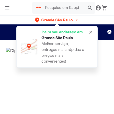
Grande São Paulo
Cadastre-se
Novo no Rappi?
e aproveite...
Insira seu endereço em
Entregas grátis por 15 dias!
Aplicam T&C
Grande São Paulo
.
Melhor serviço,
entregas mais rápidas e
preços mais
convenientes!