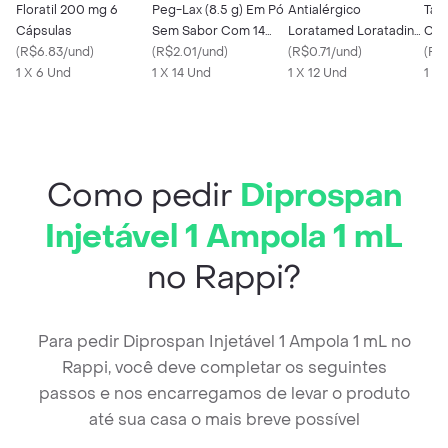
Floratil 200 mg 6
Peg-Lax (8.5 g) Em Pó
Antialérgico
Tad
Cápsulas
Sem Sabor Com 14
Loratamed Loratadina
Cai
(
R$6.83/und
)
Envelopes
(
R$2.01/und
)
10mg Cimed 12
(
R$0.71/und
)
Com
(
R$
1 X 6 Und
1 X 14 Und
Comprimidos
1 X 12 Und
Rev
1 X
Como pedir
Diprospan
Injetável 1 Ampola 1 mL
no Rappi?
Para pedir Diprospan Injetável 1 Ampola 1 mL no
Rappi, você deve completar os seguintes
passos e nos encarregamos de levar o produto
até sua casa o mais breve possível