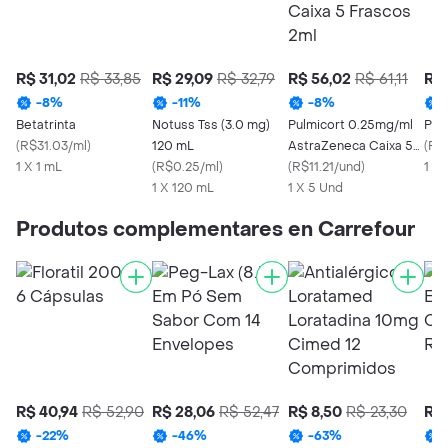
R$ 31,02
R$ 33,85
R$ 29,09
R$ 32,79
R$ 56,02
R$ 61,11
R$ 
-
8
%
-
11
%
-
8
%
Betatrinta
Notuss Tss (3.0 mg)
Pulmicort 0.25mg/ml
Per
(
R$31.03/ml
)
120 mL
AstraZeneca Caixa 5
(
R$
1 X 1 mL
(
R$0.25/ml
)
Frascos 2ml
(
R$11.21/und
)
1 X
1 X 120 mL
1 X 5 Und
Produtos complementares en Carrefour
R$ 40,94
R$ 52,90
R$ 28,06
R$ 52,47
R$ 8,50
R$ 23,30
R$ 
-
22
%
-
46
%
-
63
%