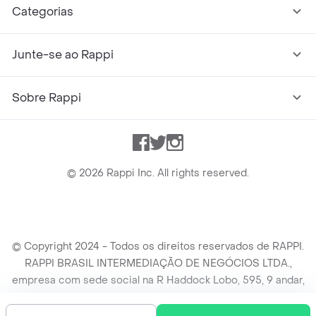
Categorias
Junte-se ao Rappi
Sobre Rappi
Facebook
Twitter
Instagram
©
2026
Rappi Inc. All rights reserved.
© Copyright 2024 - Todos os direitos reservados de RAPPI.
RAPPI BRASIL INTERMEDIAÇÃO DE NEGÓCIOS LTDA.,
empresa com sede social na R Haddock Lobo, 595, 9 andar,
conj. 91, Lado A, Cerqueira Cesar, São Paulo/SP CEP. 01414-
905, CNPJ/MF n° 26.900.161/0001-25.