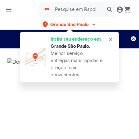
Grande São Paulo
Cadastre-se
Novo no Rappi?
e aproveite...
Insira seu endereço em
Entregas grátis por 15 dias!
Aplicam T&C
Grande São Paulo
.
Melhor serviço,
entregas mais rápidas e
preços mais
convenientes!