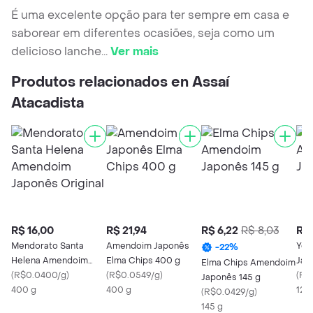
É uma excelente opção para ter sempre em casa e
saborear em diferentes ocasiões, seja como um
delicioso lanche
...
Ver mais
Produtos relacionados en Assaí
Atacadista
R$ 16,00
R$ 21,94
R$ 6,22
R$ 8,03
R$ 
Mendorato Santa
Amendoim Japonês
Yok
-
22
%
Helena Amendoim
Elma Chips 400 g
Jap
Elma Chips Amendoim
Japonês Original
(
R$0.0400/g
)
(
R$0.0549/g
)
(
R$
Japonês 145 g
400 g
400 g
120
(
R$0.0429/g
)
145 g