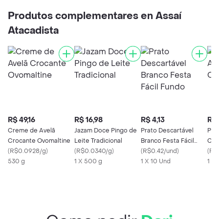
Produtos complementares en Assaí
Atacadista
R$ 49,16
R$ 16,98
R$ 4,13
R$ 
Creme de Avelã
Jazam Doce Pingo de
Prato Descartável
Pet
Crocante Ovomaltine
Leite Tradicional
Branco Festa Fácil
Cro
(
R$0.0928/g
)
(
R$0.0340/g
)
Fundo
(
R$0.42/und
)
(
R$
530 g
1 X 500 g
1 X 10 Und
1 Kg