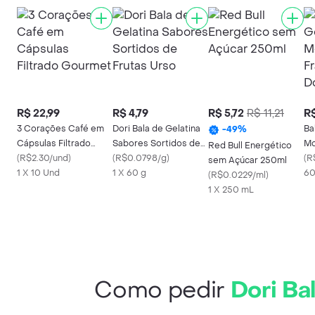
R$ 22,99
R$ 4,79
R$ 5,72
R$ 11,21
R$
3 Corações Café em
Dori Bala de Gelatina
Ba
-
49
%
Cápsulas Filtrado
Sabores Sortidos de
Mo
Red Bull Energético
Gourmet
(
R$2.30/und
)
Frutas Urso
(
R$0.0798/g
)
Bo
(
R
sem Açúcar 250ml
1 X 10 Und
1 X 60 g
60
(
R$0.0229/ml
)
1 X 250 mL
Como pedir
Dori Ba