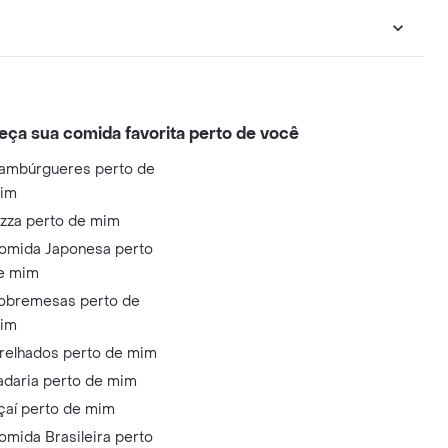
eça sua comida favorita perto de você
ambúrgueres perto de
im
izza perto de mim
omida Japonesa perto
e mim
obremesas perto de
im
relhados perto de mim
adaria perto de mim
çaí perto de mim
omida Brasileira perto