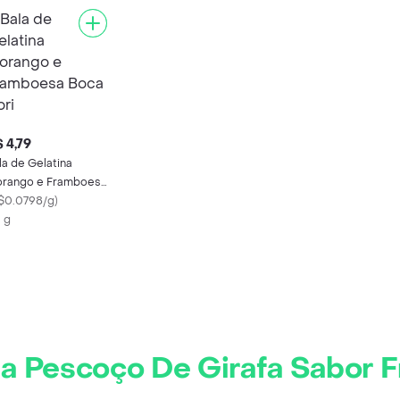
 4,79
la de Gelatina
rango e Framboesa
ca Dori
$0.0798/g
)
 g
la Pescoço De Girafa Sabor