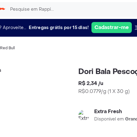
Cadastrar-me
?
Aproveite...
Entregas grátis por 15 dias!
Red Bull
Dori Bala Pesco
R$ 2,34
/
u
R$0.0779/g
(
1 X 30 g
)
Extra Fresh
Disponível em
Grand