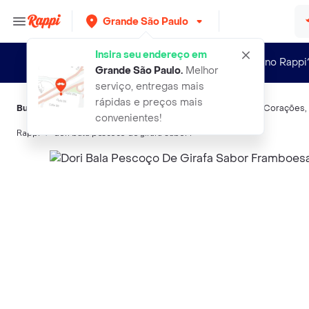
Grande São Paulo
Insira seu endereço em
Novo no Rappi
Grande São Paulo
.
Melhor
serviço, entregas mais
rápidas e preços mais
Buscas relacionadas:
Gomas de mascar e balas
,
Dori
,
Fini
,
3 Corações
,
convenientes!
Rappi
dori bala pescoco de girafa sabor f