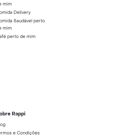
e mim
omida Delivery
omida Saudável perto
e mim
afé perto de mim
obre Rappi
log
ermos e Condições