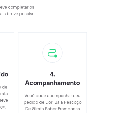
deve completar os
ais breve possível
ido
4
.
Acompanhamento
o de
rafa
Você pode acompanhar seu
deve
pedido de Dori Bala Pescoço
ço,
De Girafa Sabor Framboesa