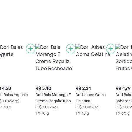
 4,58
R$ 5,40
R$ 2,24
R$ 4,79
ri Balas Yogurte
Dori Bala Morango E
Dori Jubes Goma
Dori Bala
$0.0458/g
)
Creme Regaliz Tubo
Gelatina
Sabores 
X 100 g
Recheado
(
R$0.0771/g
)
(
R$0.0466/g
)
Frutas U
(
R$0.079
1 X 70 g
1 X 48 g
1 X 60 g