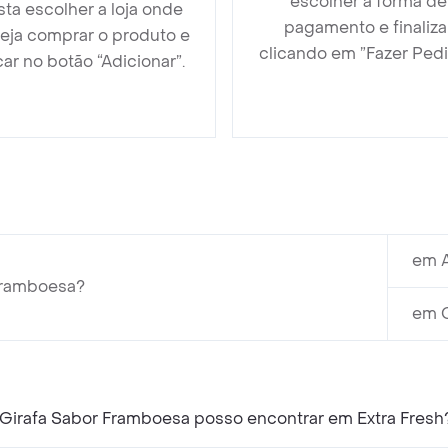
escolher a forma de
sta escolher a loja onde
pagamento e finaliza
eja comprar o produto e
clicando em ”Fazer Pedi
car no botão “Adicionar”.
em A
 Framboesa?
em C
Girafa Sabor Framboesa posso encontrar em Extra Fresh