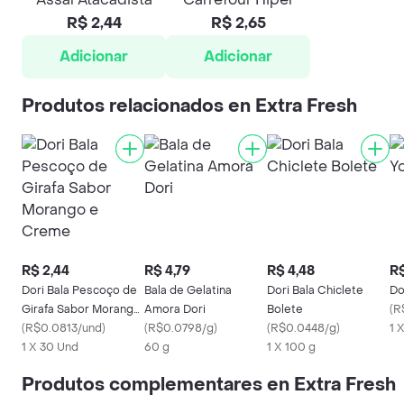
R$ 2,44
R$ 2,65
Adicionar
Adicionar
Produtos relacionados en Extra Fresh
R$ 2,44
R$ 4,79
R$ 4,48
R$
Dori Bala Pescoço de
Bala de Gelatina
Dori Bala Chiclete
Do
Girafa Sabor Morango
Amora Dori
Bolete
(
R
e Creme
(
R$0.0813/und
)
(
R$0.0798/g
)
(
R$0.0448/g
)
1 
1 X 30 Und
60 g
1 X 100 g
Produtos complementares en Extra Fresh