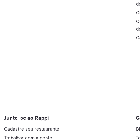
d
C
C
d
C
Junte-se ao Rappi
S
Cadastre seu restaurante
B
Trabalhar com a gente
T