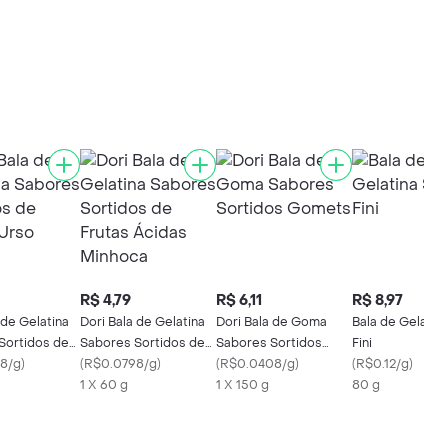
R$ 4,79
R$ 6,11
R$ 8,97
 de Gelatina
Dori Bala de Gelatina
Dori Bala de Goma
Bala de Gelatin
Sortidos de
Sabores Sortidos de
Sabores Sortidos
Fini
rso
8/g
)
Frutas Ácidas Minhoca
(
R$0.0798/g
)
Gomets
(
R$0.0408/g
)
(
R$0.12/g
)
1 X 60 g
1 X 150 g
80 g