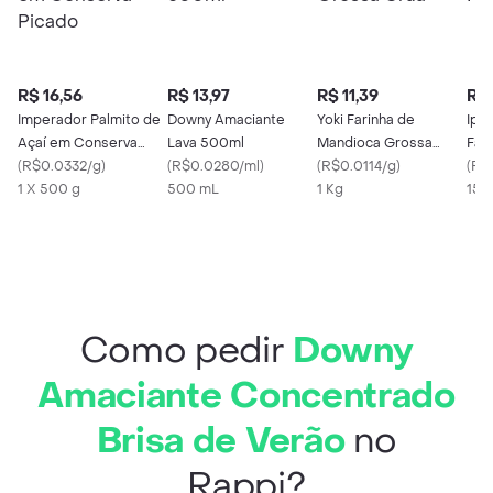
R$ 16,56
R$ 13,97
R$ 11,39
R$ 
Imperador Palmito de
Downy Amaciante
Yoki Farinha de
Ipa
Açaí em Conserva
Lava 500ml
Mandioca Grossa
Fat
Picado
(
R$0.0332/g
)
(
R$0.0280/ml
)
Crua
(
R$0.0114/g
)
(
R$
1 X 500 g
500 mL
1 Kg
150
Como pedir
Downy
Amaciante Concentrado
Brisa de Verão
no
Rappi?