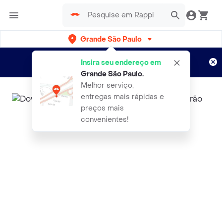
Grande São Paulo
Cadastre-se
Novo no Rappi?
e aproveite...
Insira seu endereço em
Entregas grátis por 15 dias!
Aplicam T&C
Grande São Paulo
.
Melhor serviço,
entregas mais rápidas e
preços mais
convenientes!