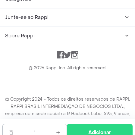
Junte-se ao Rappi
Sobre Rappi
Facebook
Twitter
Instagram
©
2026
Rappi Inc. All rights reserved.
© Copyright 2024 - Todos os direitos reservados de RAPPI.
RAPPI BRASIL INTERMEDIAÇÃO DE NEGÓCIOS LTDA.,
empresa com sede social na R Haddock Lobo, 595, 9 andar,
conj. 91, Lado A, Cerqueira Cesar, São Paulo/SP CEP. 01414-
905, CNPJ/MF n° 26.900.161/0001-25.
1
Adicionar