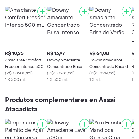
R$ 10,25
R$ 13,97
R$ 64,08
R$ 
Amaciante Comfort
Downy Amaciante
Downy Amaciante
Dow
Frescor Intenso 500
Concentrado Brisa
Concentrado Brisa de
Rou
mL
(
R$0.0205/ml
)
Intenso
(
R$0.0280/ml
)
Verão
(
R$0.0214/ml
)
Lír
(
R$
1 X 500 mL
1 X 500 mL
1 X 3 L
1 X
Produtos complementares en Assaí
Atacadista