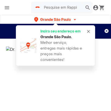
Grande São Paulo
Cadastre-se
Novo no Rappi?
e aproveite...
Insira seu endereço em
Entregas grátis por 15 dias!
Aplicam T&C
Grande São Paulo
.
Melhor serviço,
entregas mais rápidas e
preços mais
convenientes!