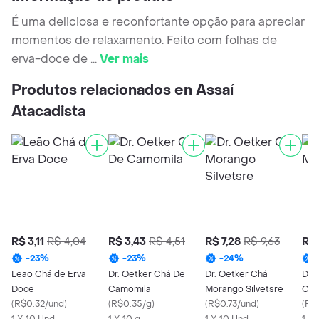
É uma deliciosa e reconfortante opção para apreciar
momentos de relaxamento. Feito com folhas de
erva-doce de
...
Ver mais
Produtos relacionados en Assaí
Atacadista
R$ 3,11
R$ 4,04
R$ 3,43
R$ 4,51
R$ 7,28
R$ 9,63
R$ 
-
23
%
-
23
%
-
24
%
Leão Chá de Erva
Dr. Oetker Chá De
Dr. Oetker Chá
Dr.
Doce
Camomila
Morango Silvetsre
Can
(
R$0.32/und
)
(
R$0.35/g
)
(
R$0.73/und
)
(
R$