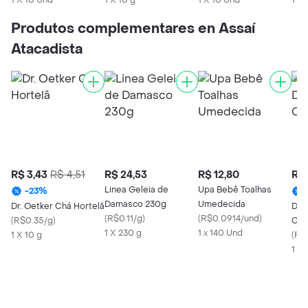
1 X 10 Und
1 X 10 g
1 X 10 Und
1 X
Produtos complementares en Assaí
Atacadista
R$ 3,43
R$ 4,51
R$ 24,53
R$ 12,80
R$ 
Linea Geleia de
Upa Bebê Toalhas
-
23
%
Damasco 230g
Umedecida
Dr. Oetker Chá Hortelã
Dr.
(
R$0.11/g
)
(
R$0.0914/und
)
(
R$0.35/g
)
Cap
1 X 230 g
1 x 140 Und
1 X 10 g
(
R$
1 X 