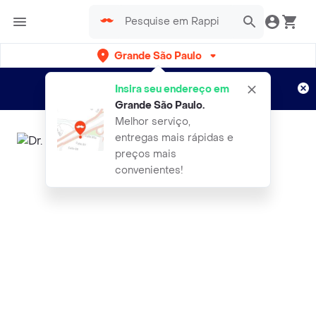
Grande São Paulo
Cadastre-se
Novo no Rappi?
e aproveite...
Insira seu endereço em
Entregas grátis por 15 dias!
Aplicam T&C
Grande São Paulo
.
Melhor serviço,
entregas mais rápidas e
preços mais
convenientes!