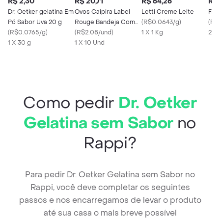
R$ 2,30
R$ 20,71
R$ 64,26
R$ 
Dr. Oetker gelatina Em
Ovos Caipira Label
Letti Creme Leite
Fld
Pó Sabor Uva 20 g
Rouge Bandeja Com
(
R$0.0643/g
)
(
R$
(
R$0.0765/g
)
10 Unidades
(
R$2.08/und
)
1 X 1 Kg
250
1 X 30 g
1 X 10 Und
Como pedir
Dr. Oetker
Gelatina sem Sabor
no
Rappi?
Para pedir Dr. Oetker Gelatina sem Sabor no
Rappi, você deve completar os seguintes
passos e nos encarregamos de levar o produto
até sua casa o mais breve possível