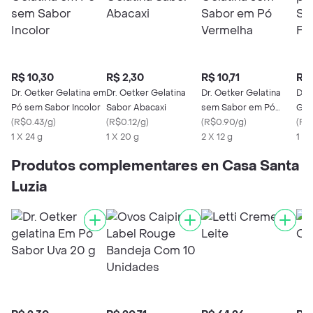
R$ 10,30
R$ 2,30
R$ 10,71
R$ 
Dr. Oetker Gelatina em
Dr. Oetker Gelatina
Dr. Oetker Gelatina
Dr.
Pó sem Sabor Incolor
Sabor Abacaxi
sem Sabor em Pó
Gel
(
R$0.43/g
)
(
R$0.12/g
)
Vermelha
(
R$0.90/g
)
Fra
(
R$0
1 X 24 g
1 X 20 g
2 X 12 g
1 X 
Produtos complementares en Casa Santa
Luzia