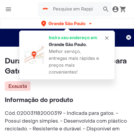
Grande São Paulo
Cadastre-se
Novo no Rappi?
e aproveite...
Insira seu endereço em
Entregas grátis por 15 dias!
Aplicam T&C
Grande São Paulo
.
Melhor serviço,
entregas mais rápidas e
Durapets Bandeja Single Azul para
preços mais
Gatos
convenientes!
Exausta
Informação do produto
Cód.:020031182000319 - Indicada para gatos. -
Possui design simples. - Desenvolvida com plástico
reciclado. - Resistente e durável. - Disponível em