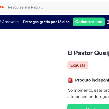
Cadastrar-me
?
Aproveite...
Entregas grátis por 15 dias!
El Pastor Que
Exausta
Produto indispon
No momento, este pro
alterar seu endereço