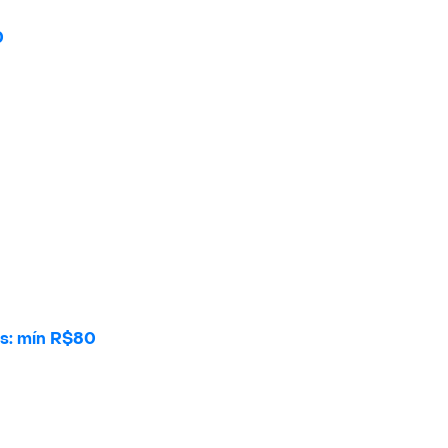
0
is: mín R$80