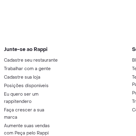
Junte-se ao Rappi
S
Cadastre seu restaurante
B
Trabalhar com a gente
T
Cadastre sua loja
T
P
Posições disponíveis
P
Eu quero ser um
rappitendero
T
Faça crescer a sua
C
marca
Aumente suas vendas
com Peça pelo Rappi