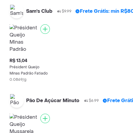
Sam's Club
Frete Grátis: mín R$8
$9.99
R$ 13,04
Président Queijo
Minas Padrão Fatiado
0.0869/g
Pão De Açúcar Minuto
Frete Grát
$6.99