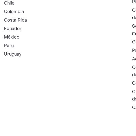
P
Chile
C
Colombia
d
Costa Rica
S
Ecuador
m
México
G
Perú
P
Uruguay
A
C
d
C
C
d
C