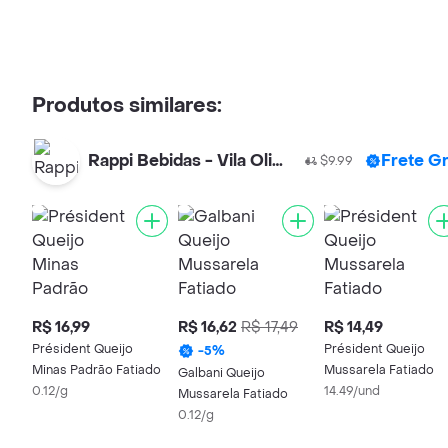
Produtos similares:
Rappi Bebidas - Vila Olimpia
Frete Gr
$9.99
R$ 16,99
R$ 16,62
R$ 17,49
R$ 14,49
Président Queijo
Président Queijo
-
5
%
Minas Padrão Fatiado
Mussarela Fatiado
Galbani Queijo
0.12/g
14.49/und
Mussarela Fatiado
0.12/g