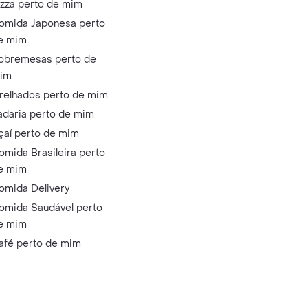
izza perto de mim
omida Japonesa perto
e mim
obremesas perto de
im
relhados perto de mim
adaria perto de mim
çaí perto de mim
omida Brasileira perto
e mim
omida Delivery
omida Saudável perto
e mim
afé perto de mim