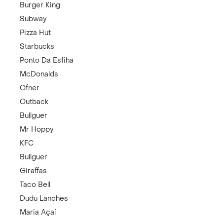
Burger King
Subway
Pizza Hut
Starbucks
Ponto Da Esfiha
McDonalds
Ofner
Outback
Bullguer
Mr Hoppy
KFC
Bullguer
Giraffas
Taco Bell
Dudu Lanches
Maria Açaí