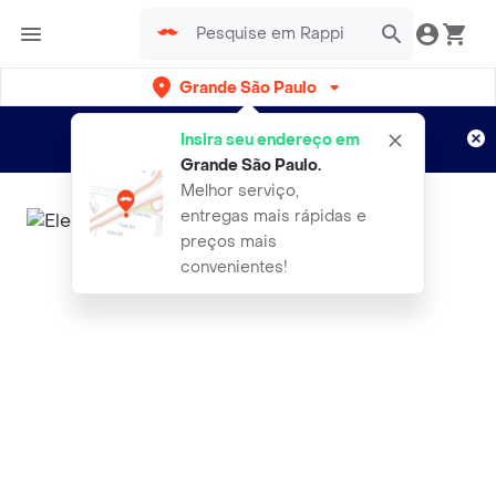
Grande São Paulo
Cadastre-se
Novo no Rappi?
e aproveite...
Insira seu endereço em
Entregas grátis por 15 dias!
Aplicam T&C
Grande São Paulo
.
Melhor serviço,
entregas mais rápidas e
preços mais
convenientes!