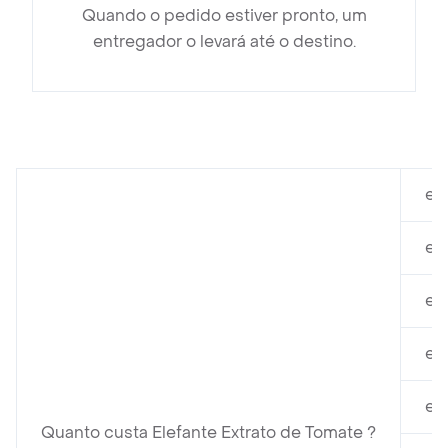
Quando o pedido estiver pronto, um
entregador o levará até o destino.
em
em
em
em
em
Quanto custa Elefante Extrato de Tomate ?