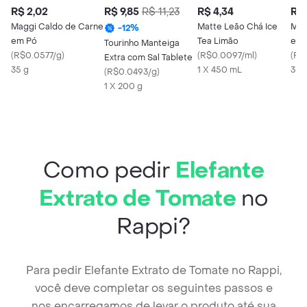
R$ 2,02
R$ 9,85
R$ 11,23
R$ 4,34
R$ 
Maggi Caldo de Carne
Matte Leão Chá Ice
Mag
-
12
%
em Pó
Tea Limão
em 
Tourinho Manteiga
(
R$0.0577/g
)
(
R$0.0097/ml
)
(
R$
Extra com Sal Tablete
35 g
1 X 450 mL
35 
(
R$0.0493/g
)
1 X 200 g
Como pedir
Elefante
Extrato de Tomate
no
Rappi?
Para pedir Elefante Extrato de Tomate no Rappi,
você deve completar os seguintes passos e
nos encarregamos de levar o produto até sua