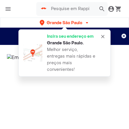
Grande São Paulo
Cadastre-se
Novo no Rappi?
e aproveite...
Insira seu endereço em
Entregas grátis por 15 dias!
Aplicam T&C
Grande São Paulo
.
Melhor serviço,
entregas mais rápidas e
preços mais
convenientes!