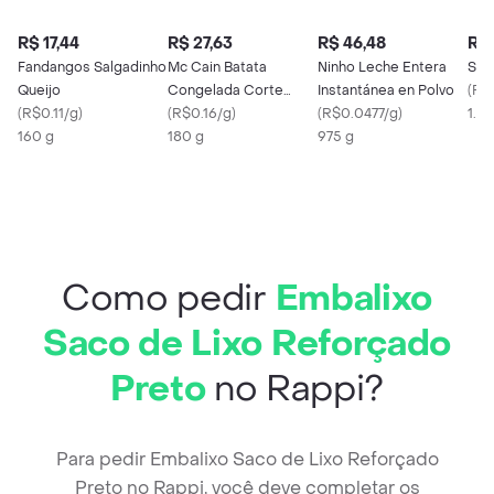
R$ 17,44
R$ 27,63
R$ 46,48
R$ 
Fandangos Salgadinho
Mc Cain Batata
Ninho Leche Entera
Suc
Queijo
Congelada Corte
Instantánea en Polvo
(
R$
(
R$0.11/g
)
Tradicional
(
R$0.16/g
)
(
R$0.0477/g
)
1.5 
160 g
180 g
975 g
Como pedir
Embalixo
Saco de Lixo Reforçado
Preto
no Rappi?
Para pedir Embalixo Saco de Lixo Reforçado
Preto no Rappi, você deve completar os