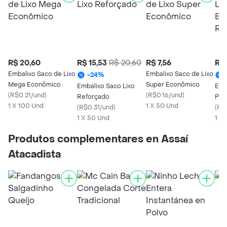
R$ 20,60
R$ 15,53
R$ 20,60
R$ 7,56
R$ 
Embalixo Saco de Lixo
Embalixo Saco de Lixo
-
24
%
Mega Econômico
Super Econômico
Embalixo Saco Lixo
Emb
(
R$0.21/und
)
(
R$0.16/und
)
Reforçado
Pro
1 X 100 Und
1 X 50 Und
(
R$0.31/und
)
Lar
(
R$
1 X 50 Und
1 X
Produtos complementares en Assaí
Atacadista