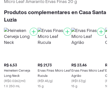
Micro Leaf Amaranto Ervas Finas 20 g
Produtos complementares en Casa Santa
Luzia
R$ 6,53
R$ 21,73
R$ 23,46
R$ 
Heineken Cerveja
Ervas Finas Micro Leaf
Ervas Finas Micro Leaf
Erv
Long Neck
Rucula
Agrião
Coe
(
R$0.0262/ml
)
(
R$1.45/g
)
(
R$1.57/g
)
(
R$
1 X 250 mL
15 g
15 g
10 