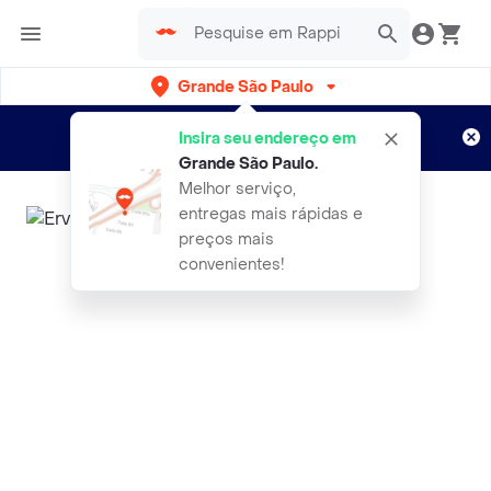
Grande São Paulo
Cadastre-se
Novo no Rappi?
e aproveite...
Insira seu endereço em
Entregas grátis por 15 dias!
Aplicam T&C
Grande São Paulo
.
Melhor serviço,
entregas mais rápidas e
preços mais
convenientes!