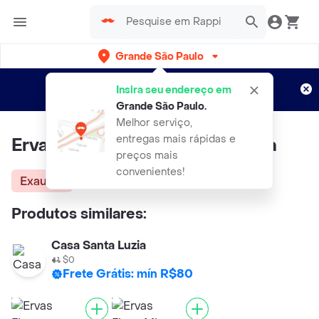
Grande São Paulo
Cadastre-se
Novo no Rappi?
e aproveite...
Insira seu endereço em
Entregas grátis por 15 dias!
Aplicam T&C
Grande São Paulo
.
Melhor serviço,
entregas mais rápidas e
Ervas Finas Micro Leaf Cenoura
preços mais
convenientes!
Exausta
Produtos similares:
Casa Santa Luzia
$0
Frete Grátis: mín R$80