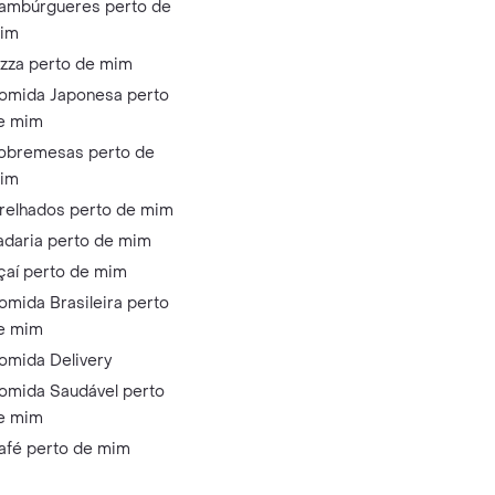
ambúrgueres perto de
im
izza perto de mim
omida Japonesa perto
e mim
obremesas perto de
im
relhados perto de mim
adaria perto de mim
çaí perto de mim
omida Brasileira perto
e mim
omida Delivery
omida Saudável perto
e mim
afé perto de mim