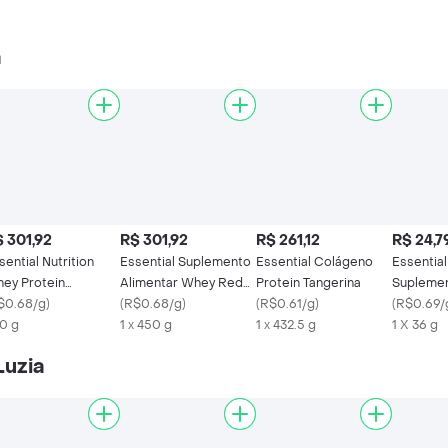
a
 301,92
R$ 301,92
R$ 261,12
R$ 24,7
sential Nutrition
Essential Suplemento
Essential Colágeno
Essential
ey Protein
Alimentar Whey Red
Protein Tangerina
Suplemen
drolisado Baunilha
$0.68/g
)
Berry
(
R$0.68/g
)
(
R$0.61/g
)
Veggie P
(
R$0.69/
5g
0 g
1 x 450 g
1 x 432.5 g
1 X 36 g
Luzia