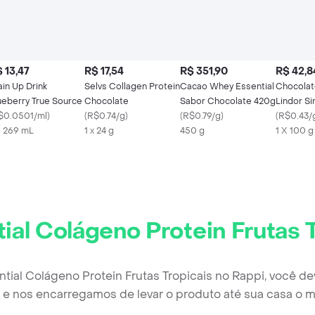
 13,47
R$ 17,54
R$ 351,90
R$ 42,8
ain Up Drink
Selvs Collagen Protein
Cacao Whey Essential
Chocolat
ueberry True Source
Chocolate
Sabor Chocolate 420g
Lindor Si
$0.0501/ml
)
(
R$0.74/g
)
(
R$0.79/g
)
100 g Co
(
R$0.43/
X 269 mL
1 x 24 g
450 g
Unidade
1 X 100 g
ial Colágeno Protein Frutas 
ntial Colágeno Protein Frutas Tropicais no Rappi, você d
e nos encarregamos de levar o produto até sua casa o m