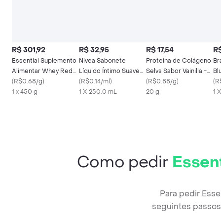
R$ 301,92
R$ 32,95
R$ 17,54
R$
Essential Suplemento
Nivea Sabonete
Proteína de Colágeno
Br
Alimentar Whey Red
Líquido Íntimo Suave
Selvs Sabor Vainilla -
Bl
Berry
(
R$0.68/g
)
250ml
(
R$0.14/ml
)
Sobre
(
R$0.88/g
)
(
R
1 x 450 g
1 X 250.0 mL
20 g
1 
Como pedir
Essent
Para pedir Esse
seguintes passos 