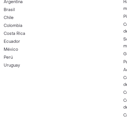
Argentina
H
m
Brasil
P
Chile
C
Colombia
d
Costa Rica
S
Ecuador
m
México
G
Perú
P
Uruguay
A
C
d
C
C
d
C