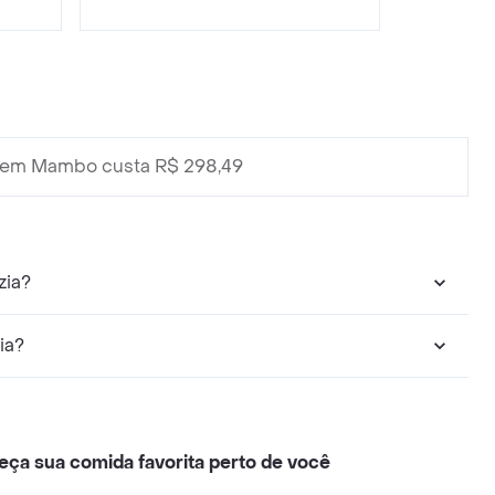
em Mambo custa R$ 298,49
zia?
ia?
eça sua comida favorita perto de você