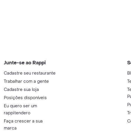
Junte-se ao Rappi
S
Cadastre seu restaurante
B
Trabalhar com a gente
T
Cadastre sua loja
T
P
Posições disponíveis
P
Eu quero ser um
rappitendero
T
Faça crescer a sua
C
marca