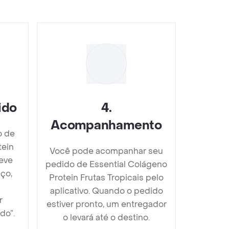
ido
4
.
Acompanhamento
o de
tein
Você pode acompanhar seu
deve
pedido de Essential Colágeno
ço,
Protein Frutas Tropicais pelo
aplicativo. Quando o pedido
r
estiver pronto, um entregador
do”.
o levará até o destino.