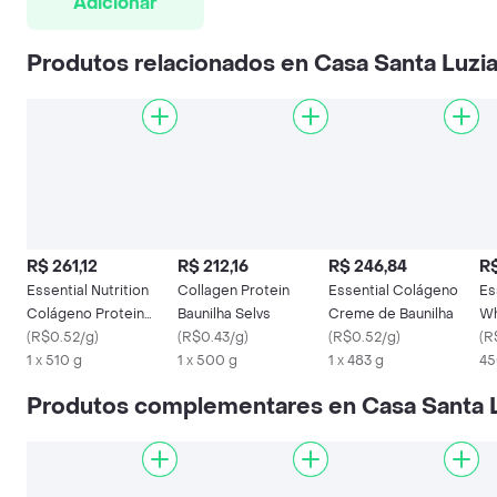
Adicionar
Produtos relacionados en Casa Santa Luzi
R$ 261,12
R$ 212,16
R$ 246,84
R$
Essential Nutrition
Collagen Protein
Essential Colágeno
Es
Colágeno Protein
Baunilha Selvs
Creme de Baunilha
Wh
Chocolate 510g
(
R$0.52/g
)
(
R$0.43/g
)
(
R$0.52/g
)
Hi
(
R
1 x 510 g
1 x 500 g
1 x 483 g
37
45
Produtos complementares en Casa Santa 