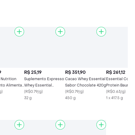
9
R$ 25,19
R$ 351,90
R$ 261,12
 Nutrition
Suplemento Expresso
Cacao Whey Essential
Essential Colá
to Alimentar
Whey Essential
Sabor Chocolate 420g
Protein Baunilha
rotein
g
)
Nutrition
(
R$0.79/g
)
(
R$0.79/g
)
(
R$0.63/g
)
32 g
450 g
1 x 417.5 g