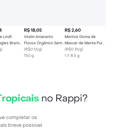
4
R$ 18,05
R$ 2,60
e Lindt
Vitalin Amaranto
Mentos Goma de
ngles Branco
Flocos Orgânico Sem
Mascar de Menta Pure
m 18
g
)
Glúten
(
R$0.12/g
)
Fresh
(
R$0.31/g
)
s
150 g
1 X 8.5 g
Tropicais
no Rappi?
eve completar os
ais breve possível