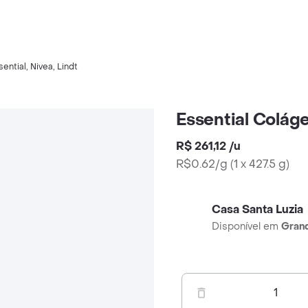
sential
,
Nivea
,
Lindt
Essential Coláge
R$ 261,12
/
u
R$0.62/g
(
1 x 427.5 g
)
Casa Santa Luzia
Disponível em
Grand
1