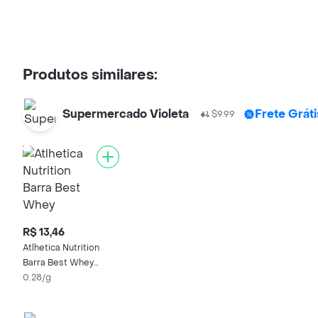
Produtos similares:
Supermercado Violeta
Frete Grát
$9.99
R$ 13,46
Atlhetica Nutrition
Barra Best Whey
Cheesecake de
0.28/g
Maracujá