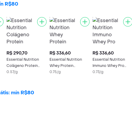
mín R$80
R$ 290,70
R$ 336,60
R$ 336,60
Essential Nutrition
Essential Nutrition
Essential Nutrition
Colágeno Protein
Whey Protein
Immuno Whey Pro
Chocolate 510g
0.57/g
Hidrolisado Baunilha
0.75/g
Glutathione Cacao
0.73/g
375g
átis: mín R$80