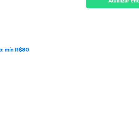
Atualizar e
is: mín R$80