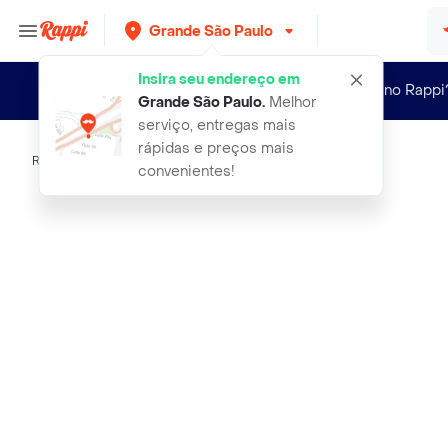
Grande São Paulo
Insira seu endereço em
Novo no Rappi
Grande São Paulo
.
Melhor
serviço, entregas mais
rápidas e preços mais
Rappi
essential whey sabor baunilha sache
convenientes!