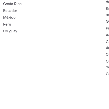
d
Costa Rica
S
Ecuador
m
México
G
Perú
P
Uruguay
A
C
d
C
C
d
C