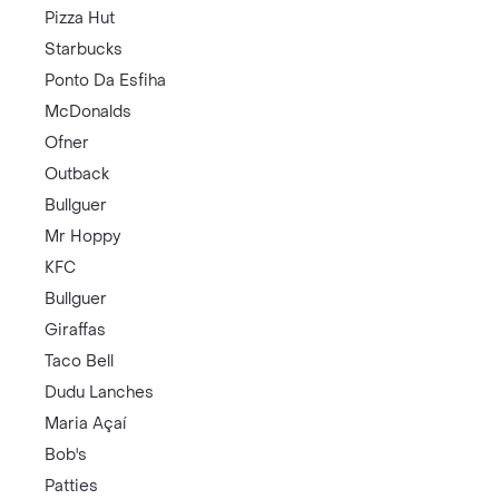
Pizza Hut
Starbucks
Ponto Da Esfiha
McDonalds
Ofner
Outback
Bullguer
Mr Hoppy
KFC
Bullguer
Giraffas
Taco Bell
Dudu Lanches
Maria Açaí
Bob's
Patties