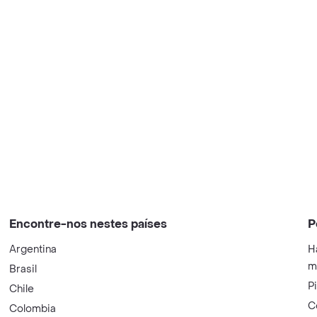
Encontre-nos nestes países
P
Argentina
H
m
Brasil
P
Chile
C
Colombia