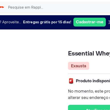
Cadastrar-me
?
Aproveite...
Entregas grátis por 15 dias!
Essential Whe
Exausta
Produto indispon
No momento, este pro
alterar seu endereço