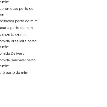
e mim
obremesas perto de
im
relhados perto de mim
adaria perto de mim
çaí perto de mim
omida Brasileira perto
e mim
omida Delivery
omida Saudável perto
e mim
afé perto de mim