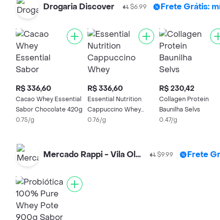
Drogaria Discover
Frete Grátis: 
$6.99
R$ 336,60
R$ 336,60
R$ 230,42
Cacao Whey Essential
Essential Nutrition
Collagen Protein
Sabor Chocolate 420g
Cappuccino Whey
Baunilha Selvs
0.75/g
Protein 420g
0.76/g
0.47/g
Mercado Rappi - Vila Olimpia
Frete Gr
$9.99