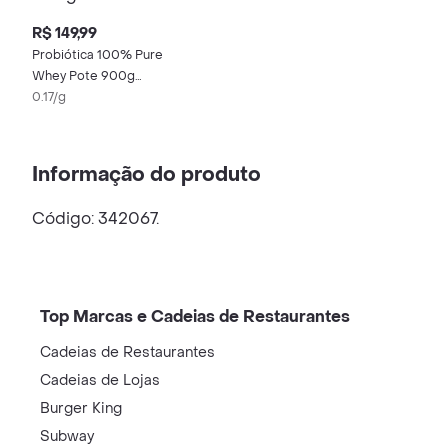
R$ 149,99
Probiótica 100% Pure
Whey Pote 900g
Sabor Baunilha
0.17/g
Informação do produto
Código: 342067.
Top Marcas e Cadeias de Restaurantes
Cadeias de Restaurantes
Cadeias de Lojas
Burger King
Subway