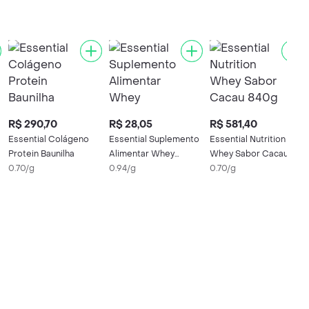
R$ 290,70
R$ 28,05
R$ 581,40
Essential Colágeno
Essential Suplemento
Essential Nutrition
Protein Baunilha
Alimentar Whey
Whey Sabor Cacau
0.70/g
Cappuccino
0.94/g
840g
0.70/g