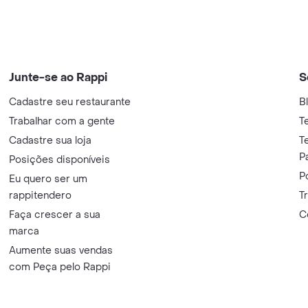
Junte-se ao Rappi
S
Cadastre seu restaurante
B
Trabalhar com a gente
T
Cadastre sua loja
T
P
Posições disponíveis
P
Eu quero ser um
rappitendero
T
Faça crescer a sua
C
marca
Aumente suas vendas
com Peça pelo Rappi