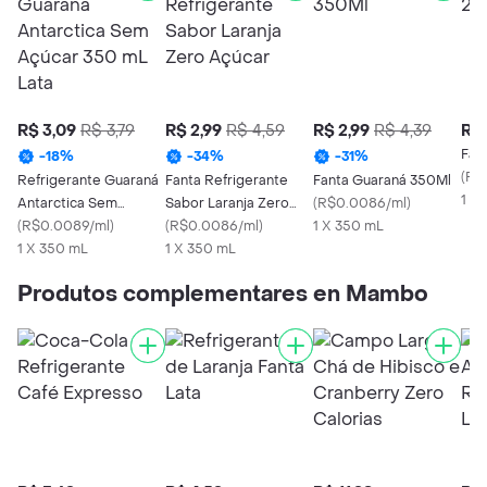
R$ 3,09
R$ 3,79
R$ 2,99
R$ 4,59
R$ 2,99
R$ 4,39
R$ 
Fan
-
18
%
-
34
%
-
31
%
(
R$
Refrigerante Guaraná
Fanta Refrigerante
Fanta Guaraná 350Ml
1 X
Antarctica Sem
Sabor Laranja Zero
(
R$0.0086/ml
)
Açúcar 350 mL Lata
(
R$0.0089/ml
)
Açúcar
(
R$0.0086/ml
)
1 X 350 mL
1 X 350 mL
1 X 350 mL
Produtos complementares en Mambo