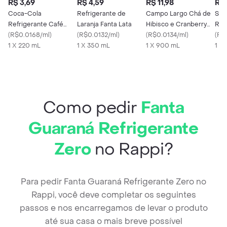
R$ 3,69
R$ 4,59
R$ 11,98
R$ 
Coca-Cola
Refrigerante de
Campo Largo Chá de
Sod
Refrigerante Café
Laranja Fanta Lata
Hibisco e Cranberry
Ref
Expresso
(
R$0.0168/ml
)
(
R$0.0132/ml
)
Zero Calorias
(
R$0.0134/ml
)
Lim
(
R$
1 X 220 mL
1 X 350 mL
1 X 900 mL
1 X
Como pedir
Fanta
Guaraná Refrigerante
Zero
no Rappi?
Para pedir Fanta Guaraná Refrigerante Zero no
Rappi, você deve completar os seguintes
passos e nos encarregamos de levar o produto
até sua casa o mais breve possível