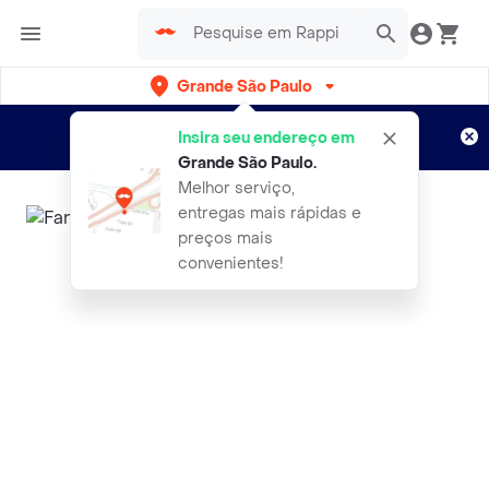
Grande São Paulo
Cadastre-se
Novo no Rappi?
e aproveite...
Insira seu endereço em
Entregas grátis por 15 dias!
Aplicam T&C
Grande São Paulo
.
Melhor serviço,
entregas mais rápidas e
preços mais
convenientes!