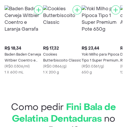
R$ 18,34
R$ 17,32
R$ 23,44
R$ 
Baden Baden Cerveja
Cookies
Yoki Milho para Pipoca
Dam
Witbier Coentro e
Butterbiscoito Classic
Tipo 1 Super Premium
Ric
Laranja Garrafa
(
R$0.0306/ml
)
(
R$0.0866/g
)
Pote 650g
(
R$0.0361/g
)
Pre
(
R$0
1 X 600 mL
1 X 200 g
650 g
120
Como pedir
Fini Bala de
Gelatina Dentaduras
no