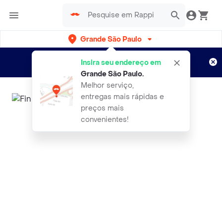
Grande São Paulo
Cadastre-se
Novo no Rappi?
e aproveite...
Insira seu endereço em
Entregas grátis por 15 dias!
Aplicam T&C
Grande São Paulo
.
Melhor serviço,
entregas mais rápidas e
preços mais
convenientes!