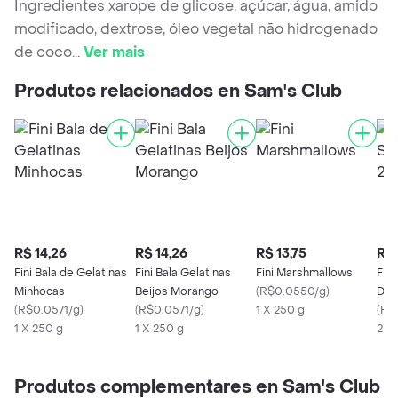
Ingredientes xarope de glicose, açúcar, água, amido
modificado, dextrose, óleo vegetal não hidrogenado
de coco
...
Ver mais
Produtos relacionados en Sam's Club
R$ 14,26
R$ 14,26
R$ 13,75
R$ 
Fini Bala de Gelatinas
Fini Bala Gelatinas
Fini Marshmallows
Fini
Minhocas
Beijos Morango
(
R$0.0550/g
)
De 
(
R$0.0571/g
)
(
R$0.0571/g
)
1 X 250 g
(
R$
1 X 250 g
1 X 250 g
230
Produtos complementares en Sam's Club