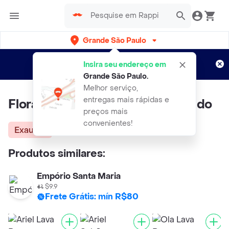
Grande São Paulo
Cadastre-se
Novo no Rappi?
e aproveite...
Insira seu endereço em
Entregas grátis por 15 dias!
Aplicam T&C
Grande São Paulo
.
Melhor serviço,
entregas mais rápidas e
Flora Qualitá Lava Roupas Líquido
preços mais
convenientes!
Exausta
Produtos similares:
Empório Santa Maria
$9.9
Frete Grátis: mín R$80