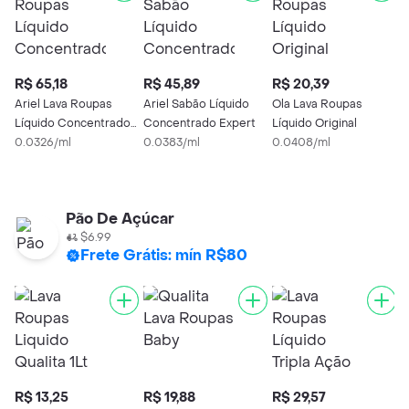
R$ 65,18
R$ 45,89
R$ 20,39
R
Ariel Lava Roupas
Ariel Sabão Líquido
Ola Lava Roupas
Líquido Concentrado
Concentrado Expert
Líquido Original
S
Expert
0.0326/ml
0.0383/ml
0.0408/ml
L
0
Pão De Açúcar
$6.99
Frete Grátis: mín R$80
R$ 13,25
R$ 19,88
R$ 29,57
R