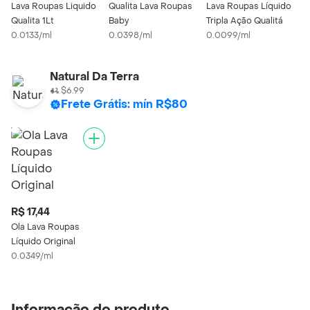
Lava Roupas Liquido
Qualita Lava Roupas
Lava Roupas Líquido
A
Qualita 1Lt
Baby
Tripla Ação Qualitá
L
0.0133/ml
0.0398/ml
0.0099/ml
R
0
Natural Da Terra
$6.99
Frete Grátis: mín R$80
R$ 17,44
Ola Lava Roupas
Líquido Original
0.0349/ml