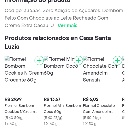
Informação do produto
Código: 336334. Zero Adição de Açúcares. Dombom
Feito Com Chocolate ao Leite Recheado Com
Creme Extra Cacau. U
...
Ver mais
Produtos relacionados en Casa Santa
Luzia
R$ 29,99
R$ 13,67
R$ 6,02
R$ 
Flormel Bombom
Flormel Mini Bombom
Flormel Chocolate
Flo
Cookies N'Cream
Coco 60g
Com Amendoim
Cho
Crocante 60g
(
R$0.50/g
)
(
R$0.23/g
)
Sensah
(
R$0.21/g
)
(
R$
1 x 60 g
1 X 60 g
1 X 30 g
1 X 