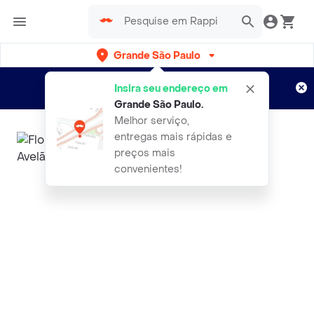
Grande São Paulo
Cadastre-se
Novo no Rappi?
e aproveite...
Insira seu endereço em
Entregas grátis por 15 dias!
Aplicam T&C
Grande São Paulo
.
Melhor serviço,
entregas mais rápidas e
preços mais
convenientes!