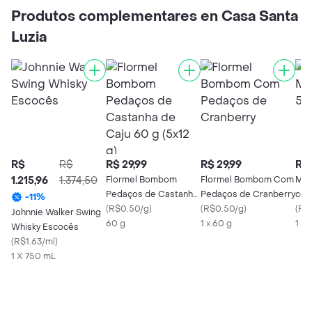
Produtos complementares en Casa Santa
Luzia
R$
R$
R$ 29,99
R$ 29,99
R$ 
1.215,96
1.374,50
Flormel Bombom
Flormel Bombom Com
Min
Pedaços de Castanha
Pedaços de Cranberry
com
-
11
%
de Caju 60 g (5x12 g)
(
R$0.50/g
)
(
R$0.50/g
)
(
R$
Johnnie Walker Swing
60 g
1 x 60 g
1 X
Whisky Escocês
(
R$1.63/ml
)
1 X 750 mL