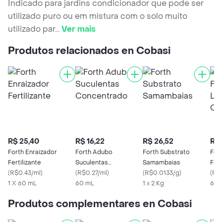
Indicado para jardins condicionador que pode ser
utilizado puro ou em mistura com o solo muito
utilizado par
...
Ver mais
Produtos relacionados en Cobasi
R$ 25,40
R$ 16,22
R$ 26,52
R$ 
Forth Enraizador
Forth Adubo
Forth Substrato
For
Fertilizante
Suculentas
Samambaias
Fert
(
R$0.43/ml
)
Concentrado
(
R$0.27/ml
)
(
R$0.0133/g
)
Con
(
R$0
1 X 60 mL
60 mL
1 x 2 Kg
60 
Produtos complementares en Cobasi