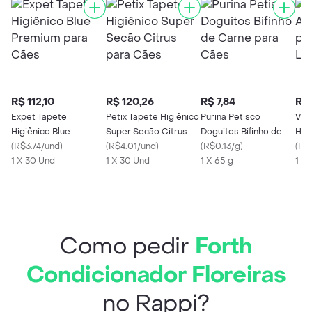
R$ 112,10
R$ 120,26
R$ 7,84
R$ 
Expet Tapete
Petix Tapete Higiênico
Purina Petisco
Viv
Higiênico Blue
Super Secão Citrus
Doguitos Bifinho de
Hig
Premium para Cães
(
R$3.74/und
)
para Cães
(
R$4.01/und
)
Carne para Cães
(
R$0.13/g
)
Lim
(
R$
1 X 30 Und
1 X 30 Und
1 X 65 g
1 X 
Como pedir
Forth
Condicionador Floreiras
no Rappi?