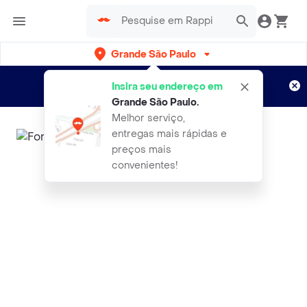
Grande São Paulo
Cadastre-se
Novo no Rappi?
e aproveite...
Insira seu endereço em
Entregas grátis por 15 dias!
Aplicam T&C
Grande São Paulo
.
Melhor serviço,
entregas mais rápidas e
preços mais
convenientes!