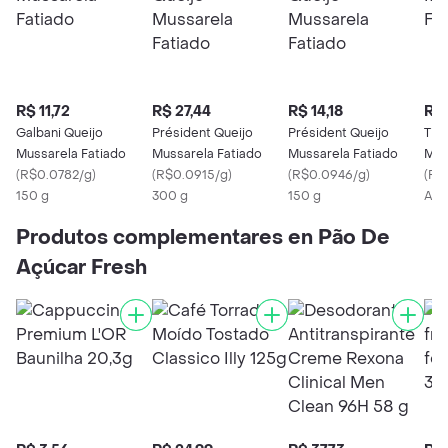
R$ 11,72
R$ 27,44
R$ 14,18
R$ 
Galbani Queijo
Président Queijo
Président Queijo
Tiro
Mussarela Fatiado
Mussarela Fatiado
Mussarela Fatiado
Mus
(
R$0.0782/g
)
(
R$0.0915/g
)
(
R$0.0946/g
)
(
R$
150 g
300 g
150 g
Apr
Produtos complementares en Pão De
Açúcar Fresh