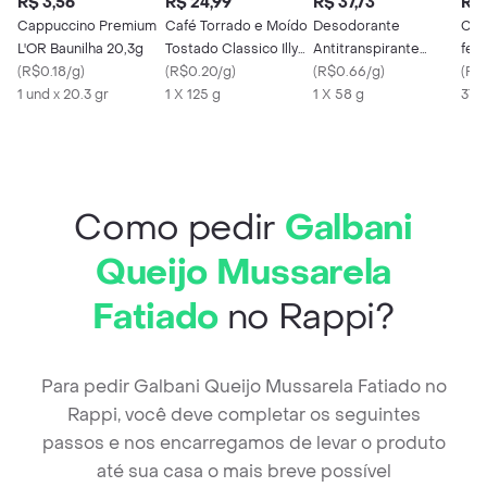
R$ 3,56
R$ 24,99
R$ 37,73
R$ 
Cappuccino Premium
Café Torrado e Moído
Desodorante
Coxa
L'OR Baunilha 20,3g
Tostado Classico Illy
Antitranspirante
feij
(
R$0.18/g
)
125g
(
R$0.20/g
)
Creme Rexona Clinical
(
R$0.66/g
)
(
R$
1 und x 20.3 gr
1 X 125 g
Men Clean 96H 58 g
1 X 58 g
370
Como pedir
Galbani
Queijo Mussarela
Fatiado
no Rappi?
Para pedir Galbani Queijo Mussarela Fatiado no
Rappi, você deve completar os seguintes
passos e nos encarregamos de levar o produto
até sua casa o mais breve possível