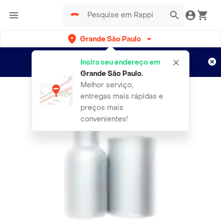
Grande São Paulo
Cadastre-se
Novo no Rappi?
e aproveite...
Insira seu endereço em
Entregas grátis por 15 dias!
Aplicam T&C
Grande São Paulo
.
Melhor serviço,
entregas mais rápidas e
preços mais
convenientes!