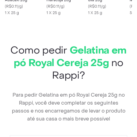
Abacaxi 25g
maracujá 25g
uva 25g
Maíz
(
R$0.11/g
)
(
R$0.11/g
)
(
R$0.11/g
)
(
R$
1 X 25 g
1 X 25 g
1 X 25 g
500
Como pedir
Gelatina em
pó Royal Cereja 25g
no
Rappi?
Para pedir Gelatina em pó Royal Cereja 25g no
Rappi, você deve completar os seguintes
passos e nos encarregamos de levar o produto
até sua casa o mais breve possível