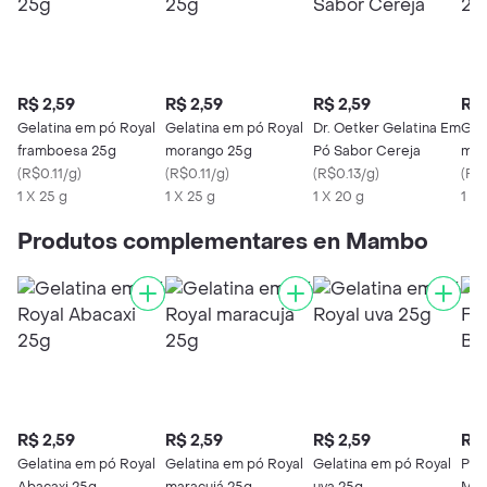
R$ 2,59
R$ 2,59
R$ 2,59
R$ 
Gelatina em pó Royal
Gelatina em pó Royal
Dr. Oetker Gelatina Em
Gel
framboesa 25g
morango 25g
Pó Sabor Cereja
mar
(
R$0.11/g
)
(
R$0.11/g
)
(
R$0.13/g
)
(
R$0
1 X 25 g
1 X 25 g
1 X 20 g
1 X 
Produtos complementares en Mambo
R$ 2,59
R$ 2,59
R$ 2,59
R$ 
Gelatina em pó Royal
Gelatina em pó Royal
Gelatina em pó Royal
Past