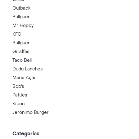
Outback
Bullguer
Mr Hoppy
KFC
Bullguer
Giraffas
Taco Bell
Dudu Lanches
Maria Açaí
Bob's
Patties
Kibon
Jerónimo Burger
Categorias