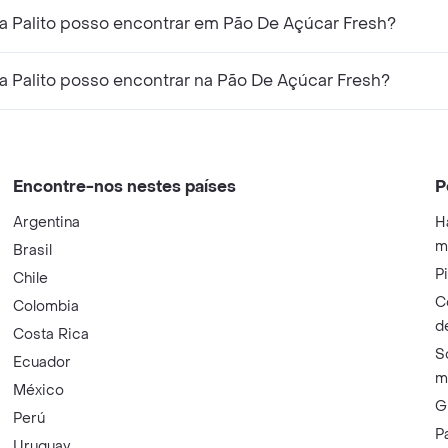
a Palito posso encontrar em Pão De Açúcar Fresh?
a Palito posso encontrar na Pão De Açúcar Fresh?
Encontre-nos nestes países
P
Argentina
H
m
Brasil
P
Chile
C
Colombia
d
Costa Rica
S
Ecuador
m
México
G
Perú
P
Uruguay