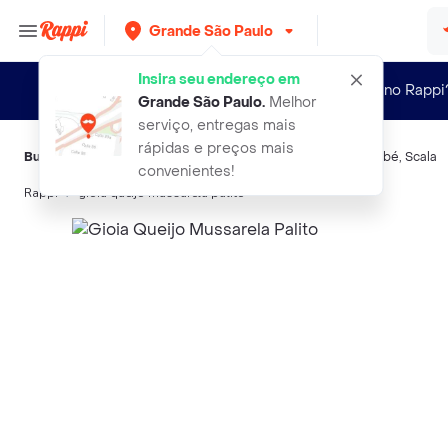
Grande São Paulo
Insira seu endereço em
Novo no Rappi
Grande São Paulo
.
Melhor
serviço, entregas mais
rápidas e preços mais
Buscas relacionadas:
Queijos frescos
,
Gioia
,
Président
,
Itambé
,
Scala
convenientes!
Rappi
gioia queijo mussarela palito