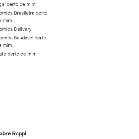
çaí perto de mim
omida Brasileira perto
e mim
omida Delivery
omida Saudável perto
e mim
afé perto de mim
obre Rappi