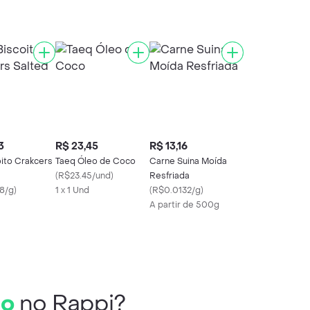
3
R$ 23,45
R$ 13,16
oito Crakcers
Taeq Óleo de Coco
Carne Suina Moída
(
R$23.45/und
)
Resfriada
8/g
)
1 x 1 Und
(
R$0.0132/g
)
A partir de 500g
to
no Rappi?