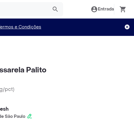
Entrada
Termos e Condições
sarela Palito
0g/pct
)
resh
e São Paulo