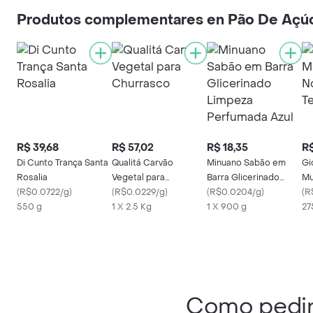
Produtos complementares en Pão De Açúc
R$ 39,68
R$ 57,02
R$ 18,35
R$
Di Cunto Trança Santa
Qualitá Carvão
Minuano Sabão em
Gi
Rosalia
Vegetal para
Barra Glicerinado
Mu
(
R$0.0722/g
)
Churrasco
(
R$0.0229/g
)
Limpeza Perfumada
(
R$0.0204/g
)
Te
(
R
550 g
1 X 2.5 Kg
Azul
1 X 900 g
27
Como pedi