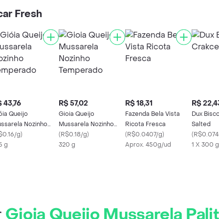
ar Fresh
 43,76
R$ 57,02
R$ 18,31
R$ 22,4
óia Queijo
Gioia Queijo
Fazenda Bela Vista
Dux Bisc
ssarela Nozinho
Mussarela Nozinho
Ricota Fresca
Salted
mperado
$0.16/g
)
Temperado
(
R$0.18/g
)
(
R$0.0407/g
)
(
R$0.074
5 g
320 g
Aprox. 450g/ud
1 X 300 g
r
Gioia Queijo Mussarela Pali