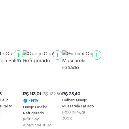
8
R$ 113,01
R$ 132,50
R$ 25,40
Queijo
Galbani Queijo
-
14
%
 Palito
Mussarela Fatiado
Queijo Coalho
g
)
(
R$0.0847/g
)
Refrigerado
300 g
(
R$0.12/g
)
A partir de 700g