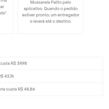
orma
Mussarela Palito pelo
zar
aplicativo. Quando o pedido
do”.
estiver pronto, um entregador
o levará até o destino.
custa R$ 39,98
$ 43,76
ia custa R$ 48,86