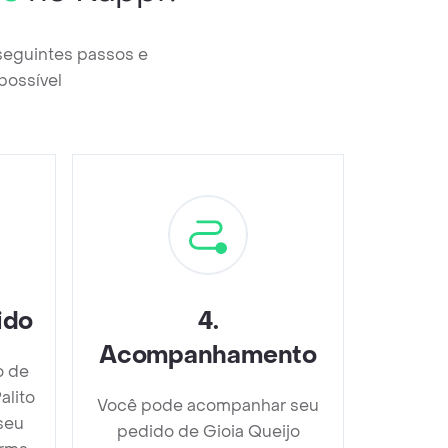
 seguintes passos e
possível
ido
4
.
Acompanhamento
o de
alito
Você pode acompanhar seu
seu
pedido de Gioia Queijo