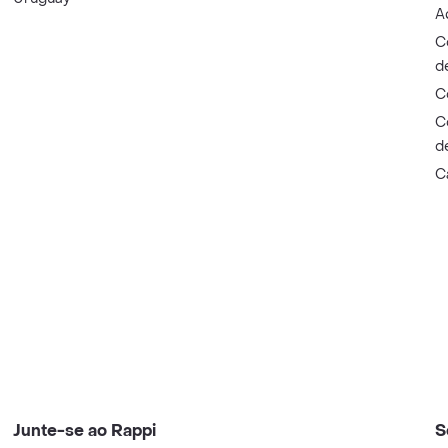
A
C
d
C
C
d
C
Junte-se ao Rappi
S