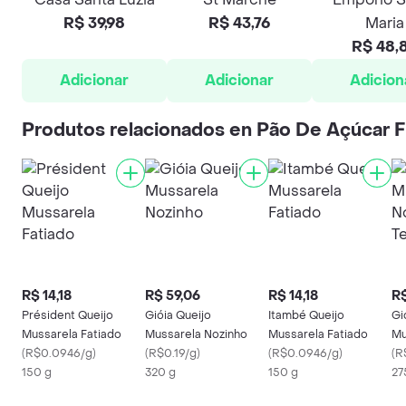
R$ 39,98
R$ 43,76
Maria
R$ 48,
Adicionar
Adicionar
Adicion
Produtos relacionados en Pão De Açúcar 
R$ 14,18
R$ 59,06
R$ 14,18
R$
Président Queijo
Gióia Queijo
Itambé Queijo
Gi
Mussarela Fatiado
Mussarela Nozinho
Mussarela Fatiado
Mu
(
R$0.0946/g
)
(
R$0.19/g
)
(
R$0.0946/g
)
Te
(
R
150 g
320 g
150 g
27