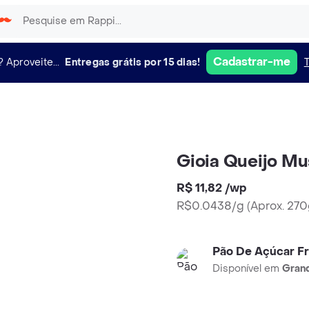
Cadastrar-me
?
Aproveite...
Entregas grátis por 15 dias!
Gioia Queijo Mus
R$ 11,82
/
wp
R$0.0438/g
(
Aprox. 27
Pão De Açúcar F
Disponível em
Grand