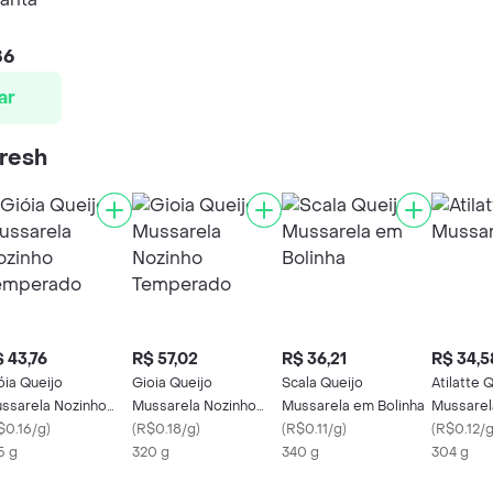
86
ar
Fresh
 43,76
R$ 57,02
R$ 36,21
R$ 34,5
óia Queijo
Gioia Queijo
Scala Queijo
Atilatte 
ssarela Nozinho
Mussarela Nozinho
Mussarela em Bolinha
Mussarela
mperado
$0.16/g
)
Temperado
(
R$0.18/g
)
(
R$0.11/g
)
(
R$0.12/
5 g
320 g
340 g
304 g