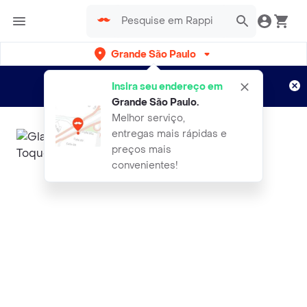
Grande São Paulo
Cadastre-se
Novo no Rappi?
e aproveite...
Insira seu endereço em
Entregas grátis por 15 dias!
Aplicam T&C
Grande São Paulo
.
Melhor serviço,
entregas mais rápidas e
preços mais
convenientes!