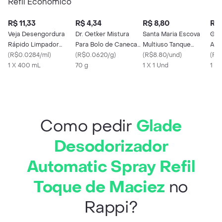
R$ 11,33
R$ 4,34
R$ 8,80
R$ 
Veja Desengordura
Dr. Oetker Mistura
Santa Maria Escova
Gla
Rápido Limpador
Para Bolo de Caneca
Multiuso Tanque
Aut
Limão 400 mL Refil
(
R$0.0284/ml
)
Chocolate 70 g
(
R$0.0620/g
)
Retangular
(
R$8.80/und
)
Cít
(
R$0
Econômico
1 X 400 mL
70 g
1 X 1 Und
1 X
Como pedir
Glade
Desodorizador
Automatic Spray Refil
Toque de Maciez
no
Rappi?