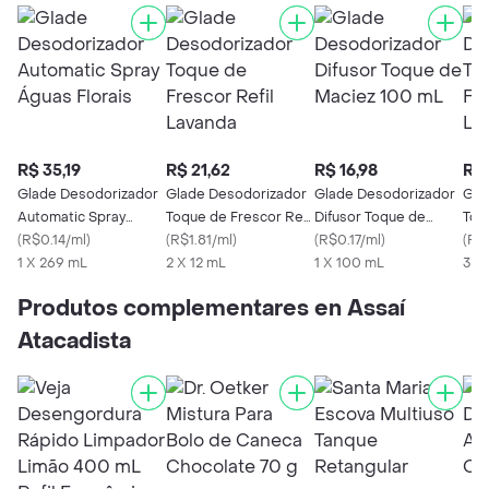
R$ 35,19
R$ 21,62
R$ 16,98
R$ 
Glade Desodorizador
Glade Desodorizador
Glade Desodorizador
Gla
Automatic Spray
Toque de Frescor Refil
Difusor Toque de
Toq
Águas Florais
(
R$0.14/ml
)
Lavanda
(
R$1.81/ml
)
Maciez 100 mL
(
R$0.17/ml
)
Lav
(
R$2
1 X 269 mL
2 X 12 mL
1 X 100 mL
3 X
Produtos complementares en Assaí
Atacadista