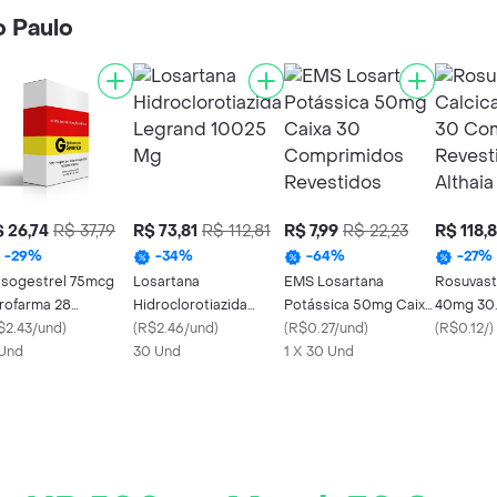
o Paulo
 26,74
R$ 37,79
R$ 73,81
R$ 112,81
R$ 7,99
R$ 22,23
R$ 118,8
-
29
%
-
34
%
-
64
%
-
27
%
sogestrel 75mcg
Losartana
EMS Losartana
Rosuvast
rofarma 28
Hidroclorotiazida
Potássica 50mg Caixa
40mg 30
mprimidos
$2.43/und
)
Legrand 10025 Mg
(
R$2.46/und
)
30 Comprimidos
(
R$0.27/und
)
Comprim
(
R$0.12/
)
vestidos
 Und
30 Und
Revestidos
1 X 30 Und
Revestid
Generico