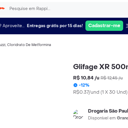
Cadastrar-me
?
Aproveite...
Entregas grátis por 15 dias!
uzzi
,
Cloridrato De Metformina
Glifage XR 500
R$ 10,84
/
u
R$ 12,45
/
u
-
12
%
R$0.37/und
(
1 X 30 Und
)
Drogaria São Pau
Disponível em
Grand