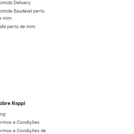
omida Delivery
omida Saudável perto
e mim
afé perto de mim
obre Rappi
log
ermos e Condições
ermos e Condições de