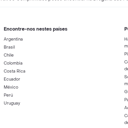
Encontre-nos nestes países
P
Argentina
H
m
Brasil
P
Chile
C
Colombia
d
Costa Rica
S
Ecuador
m
México
G
Perú
P
Uruguay
A
C
d