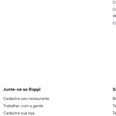
C
C
d
C
Junte-se ao Rappi
S
Cadastre seu restaurante
B
Trabalhar com a gente
T
Cadastre sua loja
T