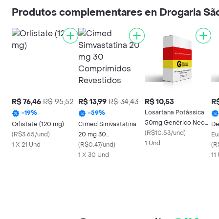
Produtos complementares en Drogaria Sã
R$ 76,46
R$ 95,52
R$ 13,99
R$ 34,43
R$ 10,53
R$
Losartana Potássica
-
19
%
-
59
%
50mg Genérico Neo
Orlistate (120 mg)
Cimed Simvastatina
De
Química 30
(
R$10.53/und
)
(
R$3.65/und
)
20 mg 30
Eu
Comprimidos
1 Und
1 X 21 Und
Comprimidos
(
R$0.47/und
)
Co
(
R
Revestidos
Revestidos
1 X 30 Und
Re
11