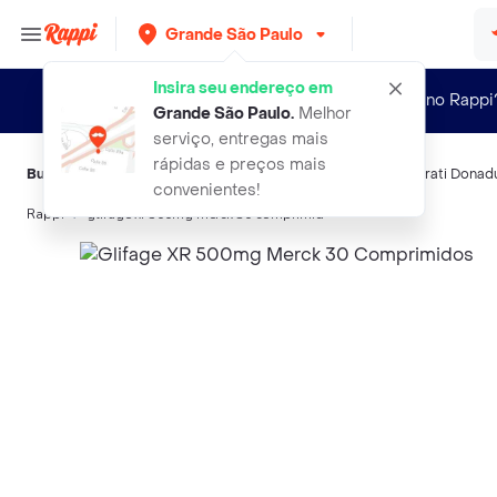
Grande São Paulo
Insira seu endereço em
Novo no Rappi
Grande São Paulo
.
Melhor
serviço, entregas mais
rápidas e preços mais
Buscas relacionadas:
Antidiabéticos Orais
,
Merck
,
Glifage
,
Prati Donad
convenientes!
Rappi
glifage xr 500mg merck 30 comprimid