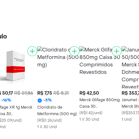
ulo
 50,17
R$ 59,86
R$ 7,75
R$ 8,21
R$ 42,50
R$ 353,
Merck Glifage 850mg
Janumet
-
16
%
-
5
%
Caixa 30
Merck Sh
ifage XR 1g Merck
Cloridrato de
Comprimidos
(
R$1.42/und
)
56 Comp
(
R$353.7
ixa 30
Metformina (500 mg)
Revestidos
1 X 30 Und
Revestid
1 Und
mprimidos de Ação
$25.09/und
)
(
R$0.26/und
)
olongada
Und
1 X 30 Und