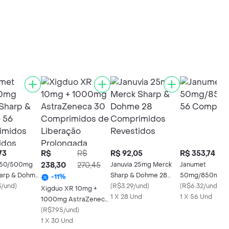
73
R$
R$
R$ 92,05
R$ 353,74
 50/500mg
238,30
270,45
Januvia 25mg Merck
Janumet
arp & Dohme
Sharp & Dohme 28
50mg/850mg 5
-
11
%
rimidos
3/und
)
Comprimidos
(
R$3.29/und
)
Comprimidos
(
R$6.32/und
)
Xigduo XR 10mg +
os
Revestidos
1 X 28 Und
1 X 56 Und
1000mg AstraZeneca
30 Comprimidos de
(
R$7.95/und
)
Liberação Prolongada
1 X 30 Und