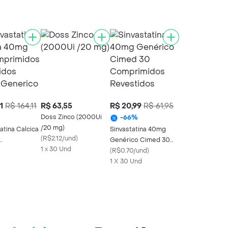
1
R$ 164,11
R$ 63,55
R$ 20,99
R$ 61,95
Doss Zinco (2000Ui
-
66
%
/20 mg)
atina Calcica
Sinvastatina 40mg
(
R$2.12/und
)
Genérico Cimed 30
1 x 30 Und
idos
Comprimidos
(
R$0.70/und
)
os Althaia
Revestidos
1 X 30 Und