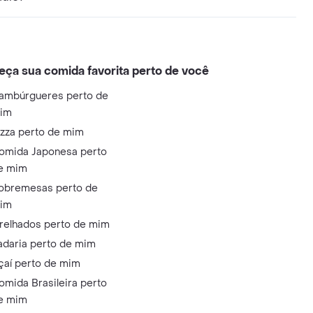
eça sua comida favorita perto de você
ambúrgueres perto de
im
izza perto de mim
omida Japonesa perto
e mim
obremesas perto de
im
relhados perto de mim
adaria perto de mim
çaí perto de mim
omida Brasileira perto
e mim