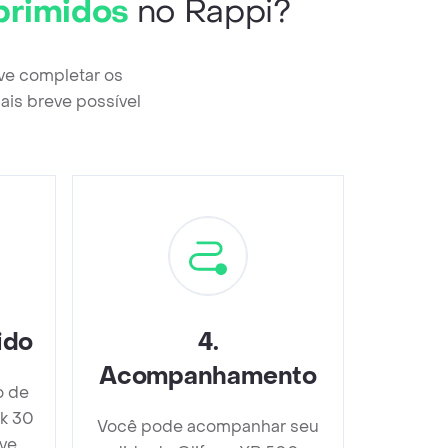
primidos
no Rappi?
ve completar os
ais breve possível
ido
4
.
Acompanhamento
o de
k 30
Você pode acompanhar seu
ve