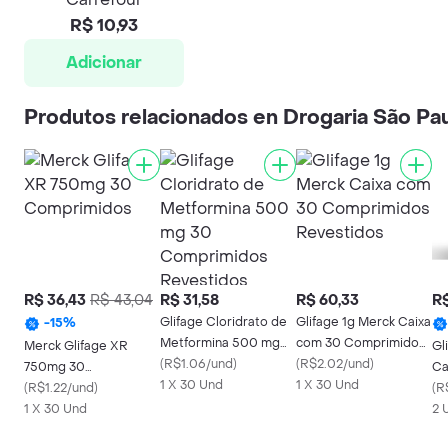
R$ 10,93
Adicionar
Produtos relacionados en Drogaria São Pa
R$ 36,43
R$ 43,04
R$ 31,58
R$ 60,33
R$
Glifage Cloridrato de
Glifage 1g Merck Caixa
-
15
%
Metformina 500 mg
com 30 Comprimidos
Merck Glifage XR
Gl
30 Comprimidos
(
R$1.06/und
)
Revestidos
(
R$2.02/und
)
750mg 30
Ca
Revestidos
1 X 30 Und
1 X 30 Und
Comprimidos
(
R$1.22/und
)
Co
(
R
1 X 30 Und
Pr
2 