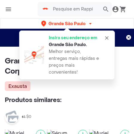
Grande São Paulo
Cadastre-se
Novo no Rappi?
e aproveite...
Insira seu endereço em
Entregas grátis por 15 dias!
Aplicam T&C
Grande São Paulo
.
Melhor serviço,
entregas mais rápidas e
Granado Terrapeutics Óleo
preços mais
Corporal Calêndula 120ml
convenientes!
Exausta
Produtos similares:
$0