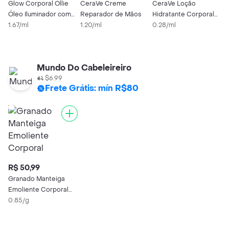
Glow Corporal Ollie
CeraVe Creme
CeraVe Loção
Óleo Iluminador com
Reparador de Mãos
Hidratante Corporal
G
Vitamina E FPS40
1.67/ml
1.20/ml
473ml
0.28/ml
E
60ml
P
0
Mundo Do Cabeleireiro
$6.99
Frete Grátis: mín R$80
R$ 50,99
Granado Manteiga
Emoliente Corporal
Pink
0.85/g