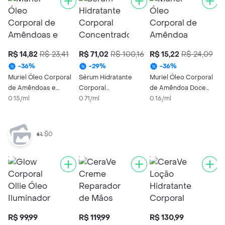
R$ 14,82
R$ 23,41
R$ 71,02
R$ 100,16
R$ 15,22
R$ 24,09
-
36
%
-
29
%
-
36
%
Muriel Óleo Corporal
Sérum Hidratante
Muriel Óleo Corporal
de Amêndoas e
Corporal
de Amêndoa Doce
Baunilha
0.15/ml
Concentrado Dove
0.71/ml
100ml
0.16/ml
100ml
$0
R$ 99,99
R$ 119,99
R$ 130,99
R