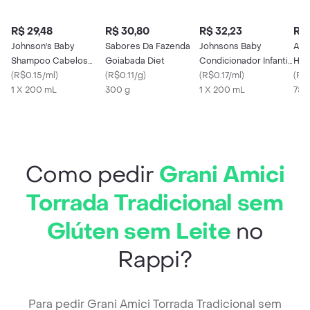
R$ 29,48
R$ 30,80
R$ 32,23
R$ 
Johnson's Baby
Sabores Da Fazenda
Johnsons Baby
Ami
Shampoo Cabelos
Goiabada Diet
Condicionador Infantil
Ham
Claros 200ml
(
R$0.15/ml
)
(
R$0.11/g
)
Cabelos Claros
(
R$0.17/ml
)
Glú
(
R$
1 X 200 mL
300 g
Camomila
1 X 200 mL
75 
Como pedir
Grani Amici
Torrada Tradicional sem
Glúten sem Leite
no
Rappi?
Para pedir Grani Amici Torrada Tradicional sem