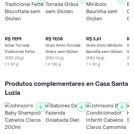
R$ 19,99
R$ 19,08
R$ 5,61
R$ 
Schär Torrada
Grani Amici Torrada
Grani Amici Minibolo
Gra
Tradicional Fette
Grãos sem Glúten
Baunilha sem Glúten
Sab
Biscottate sem Glúten
(
R$0.23/g
)
(
R$0.15/g
)
(
R$0.14/g
)
Glu
(
R$0
1 X 87 g
1 X 130 g
1 X 40 g
300
Produtos complementares en Casa Santa
Luzia