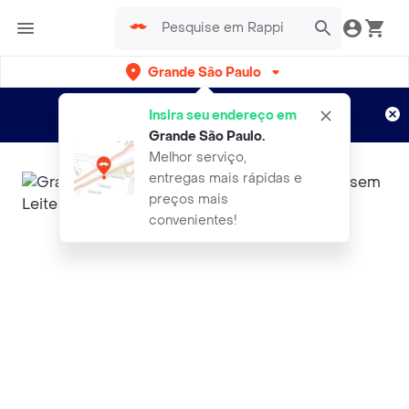
Grande São Paulo
Cadastre-se
Novo no Rappi?
e aproveite...
Insira seu endereço em
Entregas grátis por 15 dias!
Aplicam T&C
Grande São Paulo
.
Melhor serviço,
entregas mais rápidas e
preços mais
convenientes!