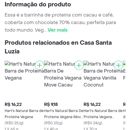
Informação do produto
Essa é a barrinha de proteína com cacau e café,
coberta com chocolate 70% cacau, perfeita para
todo mundo. Veg
...
Ver mais
Produtos relacionados en Casa Santa
Luzia
R$ 16,22
R$ 9,18
R$ 16,22
R$ 
Hart's Natural Barra de
Hart's Natural Barra De
Hart's Natural Barra de
Hart
Proteína Vegana
Proteina Vegana Move
Proteína Vegana
de 
(
R$0.25/g
)
Cacau
(
R$0.23/g
)
Vanilla Coconut
(
R$0.24/g
)
(
R$
1 X 65 g
1 X 40 g
1 X 70 g
1 X 