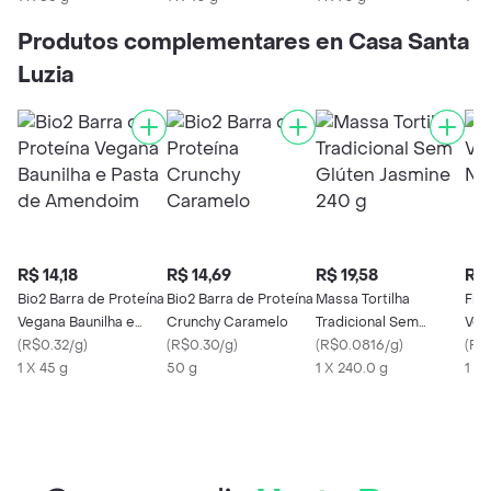
Produtos complementares en Casa Santa
Luzia
R$ 14,18
R$ 14,69
R$ 19,58
R$ 
Bio2 Barra de Proteína
Bio2 Barra de Proteína
Massa Tortilha
Fre
Vegana Baunilha e
Crunchy Caramelo
Tradicional Sem
Veg
Pasta de Amendoim
(
R$0.32/g
)
(
R$0.30/g
)
Glúten Jasmine 240 g
(
R$0.0816/g
)
(
R$0
1 X 45 g
50 g
1 X 240.0 g
1 X 