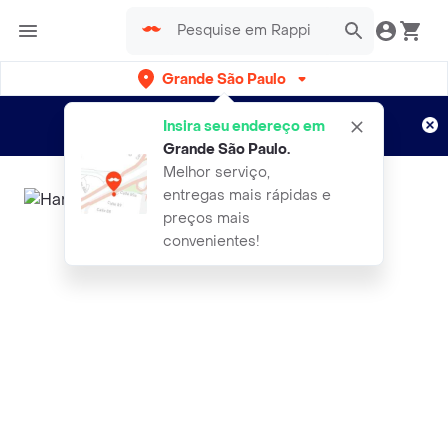
Grande São Paulo
Cadastre-se
Novo no Rappi?
e aproveite...
Insira seu endereço em
Entregas grátis por 15 dias!
Aplicam T&C
Grande São Paulo
.
Melhor serviço,
entregas mais rápidas e
preços mais
convenientes!