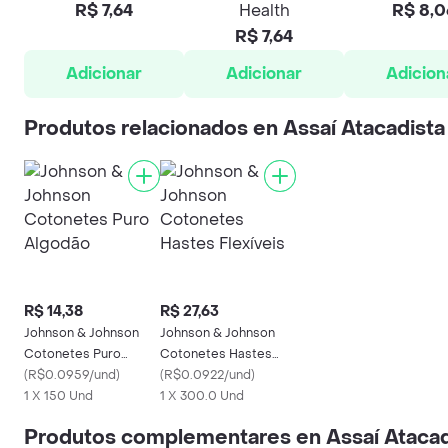
R$ 7,64
Health
R$ 8,0
R$ 7,64
Adicionar
Adicionar
Adicion
Produtos relacionados en Assaí Atacadista
R$ 14,38
R$ 27,63
Johnson & Johnson
Johnson & Johnson
Cotonetes Puro
Cotonetes Hastes
Algodão
(
R$0.0959/und
)
Flexíveis
(
R$0.0922/und
)
1 X 150 Und
1 X 300.0 Und
Produtos complementares en Assaí Atacad