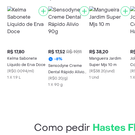
R$ 17,80
R$ 17,52
R$ 19,11
R$ 38,20
R$
Kelma Sabonete
Mangueira Jardim
Jo
-
8
%
Líquido de Erva Doce
Super Mjs 10 m
Co
Sensodyne Creme
(
R$0.0094/ml
)
(
R$38.20/und
)
Fl
(
R
Dental Rápido Alívio
1 X 1.9 L
1 Und
1 
90g
(
R$0.20/g
)
1 X 90 g
Como pedir
Hastes F