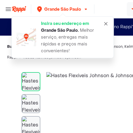
Grande São Paulo
Insira seu endereço em
Novo no Rappi
Grande São Paulo
.
Melhor
serviço, entregas mais
rápidas e preços mais
Buscas relacionadas:
Cotonetes
,
Cotonetes
,
Johnson & Johnson
,
Kel
convenientes!
Rappi
hastes flexiveis johnson e johnson