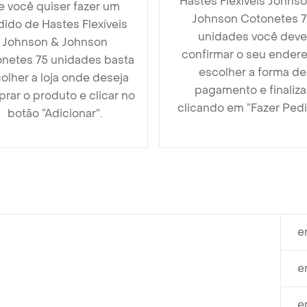
Hastes Flexíveis Johns
e você quiser fazer um
Johnson Cotonetes 7
ido de Hastes Flexíveis
unidades você deve
Johnson & Johnson
confirmar o seu endere
netes 75 unidades basta
escolher a forma de
olher a loja onde deseja
pagamento e finaliza
rar o produto e clicar no
clicando em ”Fazer Pedi
botão “Adicionar”.
e
e
e