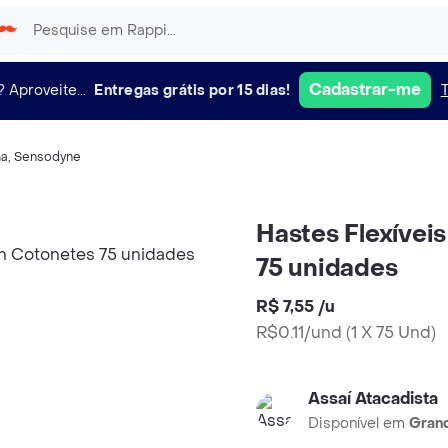
Cadastrar-me
?
Aproveite...
Entregas grátis por 15 dias!
ma
,
Sensodyne
Hastes Flexívei
75 unidades
R$ 7,55
/
u
R$0.11/und
(
1 X 75 Und
)
Assaí Atacadista
Disponível em
Grand