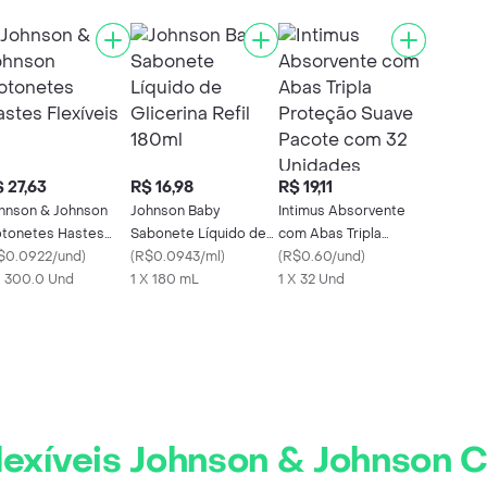
 27,63
R$ 16,98
R$ 19,11
hnson & Johnson
Johnson Baby
Intimus Absorvente
tonetes Hastes
Sabonete Líquido de
com Abas Tripla
exíveis
$0.0922/und
)
Glicerina Refil 180ml
(
R$0.0943/ml
)
Proteção Suave
(
R$0.60/und
)
X 300.0 Und
1 X 180 mL
Pacote com 32
1 X 32 Und
Unidades
lexíveis Johnson & Johnson 