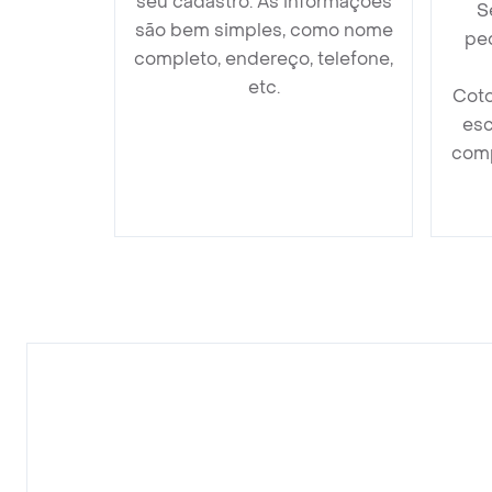
seu cadastro. As informações
S
são bem simples, como nome
ped
completo, endereço, telefone,
etc.
Coto
esc
comp