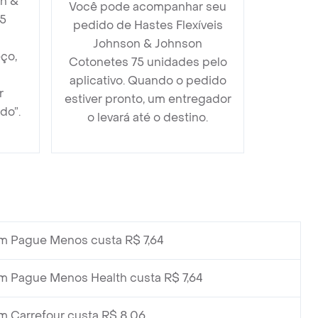
on &
Você pode acompanhar seu
5
pedido de Hastes Flexíveis
Johnson & Johnson
ço,
Cotonetes 75 unidades pelo
aplicativo. Quando o pedido
r
estiver pronto, um entregador
do”.
o levará até o destino.
m Pague Menos custa R$ 7,64
m Pague Menos Health custa R$ 7,64
m Carrefour custa R$ 8,06