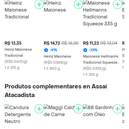
R$ 13,35
R$ 14,72
R$ 16,20
R$ 11,22
R$ 13,04
R$ 
Heinz Maionese
Hei
-
9
%
-
13
%
Tradicional
Squ
Heinz Maionese
Maionese Hellmanns
(
R$0.0621/g
)
(
R$
(
R$0.0368/g
)
Tradicional Squeeze
1 X 215 g
1 X
1 X 400 g
335 g
(
R$0.0335/g
)
1 X 335 g
Produtos complementares en Assaí
Atacadista