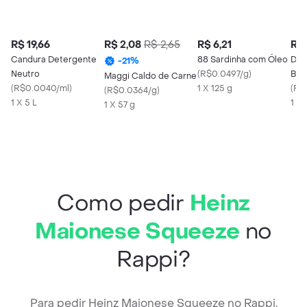
R$ 19,66
R$ 2,08
R$ 2,65
R$ 6,21
R$ 
Candura Detergente
88 Sardinha com Óleo
Dan
-
21
%
Neutro
(
R$0.0497/g
)
Ban
Maggi Caldo de Carne
(
R$0.0040/ml
)
1 X 125 g
(
R$
(
R$0.0364/g
)
1 X 5 L
1 un
1 X 57 g
Como pedir
Heinz
Maionese Squeeze
no
Rappi?
Para pedir Heinz Maionese Squeeze no Rappi,