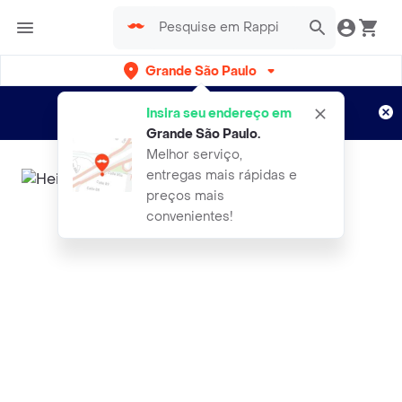
Grande São Paulo
Cadastre-se
Novo no Rappi?
e aproveite...
Insira seu endereço em
Entregas grátis por 15 dias!
Aplicam T&C
Grande São Paulo
.
Melhor serviço,
entregas mais rápidas e
preços mais
convenientes!