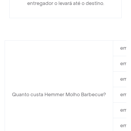
entregador o levará até o destino.
em M
em C
em P
Quanto custa Hemmer Molho Barbecue?
em S
em M
em T