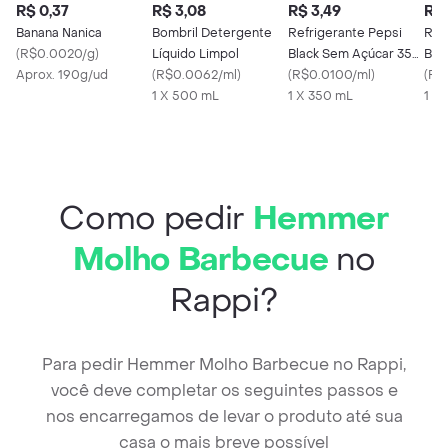
R$ 0,37
R$ 3,08
R$ 3,49
R$ 
Banana Nanica
Bombril Detergente
Refrigerante Pepsi
Ref
(
R$0.0020/g
)
Líquido Limpol
Black Sem Açúcar 350
Bla
Aprox. 190g/ud
(
R$0.0062/ml
)
mL Lata
(
R$0.0100/ml
)
mL 
(
R$
1 X 500 mL
1 X 350 mL
1 X
Como pedir
Hemmer
Molho Barbecue
no
Rappi?
Para pedir Hemmer Molho Barbecue no Rappi,
você deve completar os seguintes passos e
nos encarregamos de levar o produto até sua
casa o mais breve possível