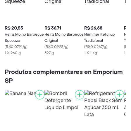
R$ 20,55
R$ 36,71
R$ 26,68
R$ 
Heinz Molho Barbecue
Heinz Molho Barbecue
Hemmer Ketchup
Hem
Squeeze
Original
Tradicional
Trad
(
R$0.0791/g
)
(
R$0.0925/g
)
(
R$0.0267/g
)
(
R$
1 X 260 g
397 g
1 X 1 Kg
1 X
Produtos complementares en Emporium
SP