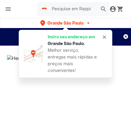
Grande São Paulo
Cadastre-se
Novo no Rappi?
e aproveite...
Insira seu endereço em
Entregas grátis por 15 dias!
Aplicam T&C
Grande São Paulo
.
Melhor serviço,
entregas mais rápidas e
preços mais
convenientes!