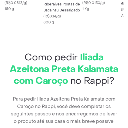
(
R$0.0513/g
)
(
R$0.0130/g
)
Gou
Riberalves Postas de
150 g
1 Kg
(
R$0
Bacalhau Dessalgado
Apr
(
R$0.14/g
)
800 g
Como pedir
Iliada
Azeitona Preta Kalamata
com Caroço
no Rappi?
Para pedir Iliada Azeitona Preta Kalamata com
Caroço no Rappi, você deve completar os
seguintes passos e nos encarregamos de levar
o produto até sua casa o mais breve possível