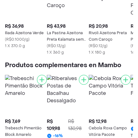
R$ 36,98
R$ 43,98
R$ 20,98
R$ 
Iliada Azeitona Verde
La Pastina Azeitona
Rivoli Azeitona Preta
Maç
(
R$0.1000/g
)
Preta Kalamata sem
Com Caroço
Por
1 X 370.0 g
Caroço
(
R$0.13/g
)
(
R$0.12/g
)
Car
(
R$
1 X 360 g
1 X 180 g
165
Produtos complementares en Mambo
R$ 7,69
R$
R$
R$ 12,98
R$ 
Trebeschi Pimentão
109,98
130,98
Cebola Roxa Campo
Block Amarelo
Vitória Pacote
Tiro
-
16
%