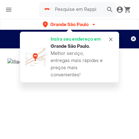
Grande São Paulo
Cadastre-se
Novo no Rappi?
e aproveite...
Insira seu endereço em
Entregas grátis por 15 dias!
Aplicam T&C
Grande São Paulo
.
Melhor serviço,
entregas mais rápidas e
preços mais
convenientes!