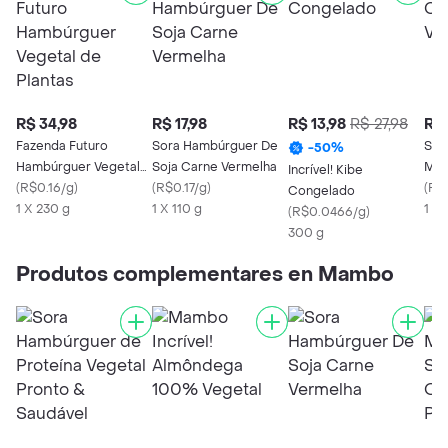
R$ 34,98
R$ 17,98
R$ 13,98
R$ 27,98
R$ 
Fazenda Futuro
Sora Hambúrguer De
Sor
-
50
%
Hambúrguer Vegetal
Soja Carne Vermelha
Moí
Incrível! Kibe
de Plantas
(
R$0.16/g
)
(
R$0.17/g
)
(
R$
Congelado
1 X 230 g
1 X 110 g
1 X
(
R$0.0466/g
)
300 g
Produtos complementares en Mambo