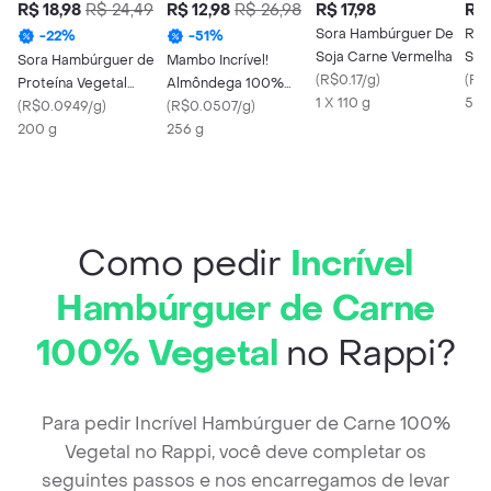
R$ 18,98
R$ 24,49
R$ 12,98
R$ 26,98
R$ 17,98
R$ 
Sora Hambúrguer De
Ren
-
22
%
-
51
%
Soja Carne Vermelha
Sêm
Sora Hambúrguer de
Mambo Incrível!
(
R$0.17/g
)
Pap
(
R$
Proteína Vegetal
Almôndega 100%
1 X 110 g
500
Pronto & Saudável
(
R$0.0949/g
)
Vegetal
(
R$0.0507/g
)
200 g
256 g
Como pedir
Incrível
Hambúrguer de Carne
100% Vegetal
no Rappi?
Para pedir Incrível Hambúrguer de Carne 100%
Vegetal no Rappi, você deve completar os
seguintes passos e nos encarregamos de levar