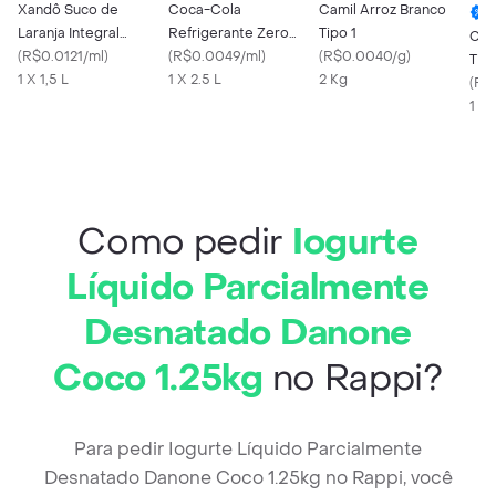
Xandô Suco de
Coca-Cola
Camil Arroz Branco
Laranja Integral
Refrigerante Zero
Tipo 1
Cam
Pasteurizado
(
R$0.0121/ml
)
Açúcar Garrafa 2.5 L
(
R$0.0049/ml
)
(
R$0.0040/g
)
Tipo
1 X 1,5 L
1 X 2.5 L
2 Kg
(
R$
1 Kg
Como pedir
Iogurte
Líquido Parcialmente
Desnatado Danone
Coco 1.25kg
no Rappi?
Para pedir Iogurte Líquido Parcialmente
Desnatado Danone Coco 1.25kg no Rappi, você