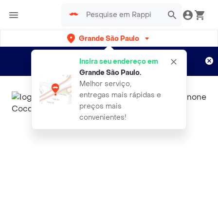
Grande São Paulo
Cadastre-se
Novo no Rappi?
e aproveite...
Insira seu endereço em
Entregas grátis por 15 dias!
Aplicam T&C
Grande São Paulo
.
Melhor serviço,
entregas mais rápidas e
preços mais
convenientes!