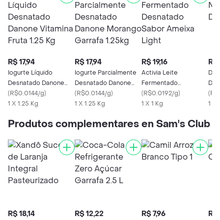
R$ 17,94
R$ 17,94
R$ 19,16
R$ 
Iogurte Líquido
Iogurte Parcialmente
Activia Leite
Dan
Desnatado Danone
Desnatado Danone
Fermentado
Des
Vitamina Fruta 1.25 Kg
(
R$0.0144/g
)
Morango Garrafa
(
R$0.0144/g
)
Desnatado Sabor
(
R$0.0192/g
)
(
R$
1 X 1.25 Kg
1.25kg
1 X 1.25 Kg
Ameixa Light
1 X 1 Kg
1 X 
Produtos complementares en Sam's Club
R$ 18,14
R$ 12,22
R$ 7,96
R$ 