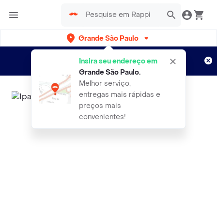
Grande São Paulo
Cadastre-se
Novo no Rappi?
e aproveite...
Insira seu endereço em
Entregas grátis por 15 dias!
Aplicam T&C
Grande São Paulo
.
Melhor serviço,
entregas mais rápidas e
preços mais
convenientes!