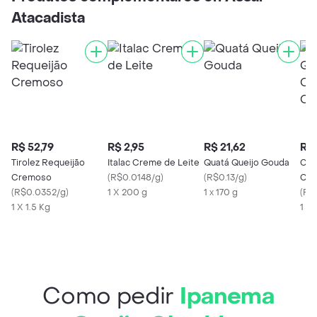
Atacadista
R$ 52,79
R$ 2,95
R$ 21,62
R$ 
Tirolez Requeijão
Italac Creme de Leite
Quatá Queijo Gouda
Cat
Cremoso
(
R$0.0148/g
)
(
R$0.13/g
)
Cre
(
R$0.0352/g
)
1 X 200 g
1 x 170 g
Cr
(
R$
1 X 1.5 Kg
1 Kg
Como pedir
Ipanema