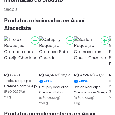
Informação do produto
Sacola
Produtos relacionados en Assaí
Atacadista
R$ 58,59
R$ 14,56
R$ 18,53
R$ 37,26
R$ 41,61
R$ 
Tirolez Requeijão
Ipa
-
21
%
-
10
%
Cremoso com Queijo
Pro
Catupiry Requeijão
Scalon Requeijão
Cheddar
(
R$0.0293/g
)
Che
(
R$
Cremoso Sabor
Cremoso com Queijo
2 Kg
500
Cheddar
(
R$0.0583/g
)
Cheddar
(
R$0.0373/g
)
250 g
1 Kg
Produtos complementares en Assaí