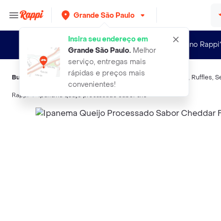
Grande São Paulo
Insira seu endereço em
Novo no Rappi
Grande São Paulo
.
Melhor
serviço, entregas mais
rápidas e preços mais
Buscas relacionadas:
Queijos semiduros
,
Ipanema
,
Polenghi
,
Ruffles
,
S
convenientes!
Rappi
ipanema queijo processado sabor che