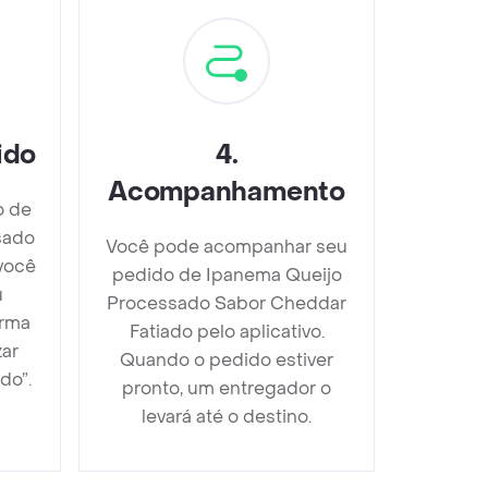
ido
4
.
Acompanhamento
o de
sado
Você pode acompanhar seu
você
pedido de Ipanema Queijo
u
Processado Sabor Cheddar
orma
Fatiado pelo aplicativo.
zar
Quando o pedido estiver
do”.
pronto, um entregador o
levará até o destino.