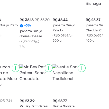
8
R$ 36,18
R$ 38,30
R$ 48,44
R$ 25,37
Queijo Prato
Ipanema Queijo
Ipanema Queijo
-
5
%
Ralado
Cheddar Crem
Ipanema Queijo
g
)
(
R$0.0969/g
)
Bisnaga
(
R$0.0635/g
)
Creme Cheese
500 g
400 g
(
R$0.0362/g
)
1 Kg
R$ 7,41
R$ 23,39
R$ 28,77
Mr. Bey Petit Gateau
Nestlé Sorvete