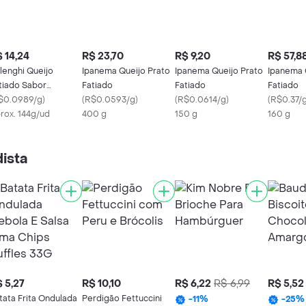
 14,24
R$ 23,70
R$ 9,20
R$ 57,8
lenghi Queijo
Ipanema Queijo Prato
Ipanema Queijo Prato
Ipanema 
tiado Sabor
Fatiado
Fatiado
Fatiado
eddar
$0.0989/g
)
(
R$0.0593/g
)
(
R$0.0614/g
)
(
R$0.37/
rox. 144g/ud
400 g
150 g
160 g
ista
 5,27
R$ 10,10
R$ 6,22
R$ 6,99
R$ 5,52
tata Frita Ondulada
Perdigão Fettuccini
-
11
%
-
25
%