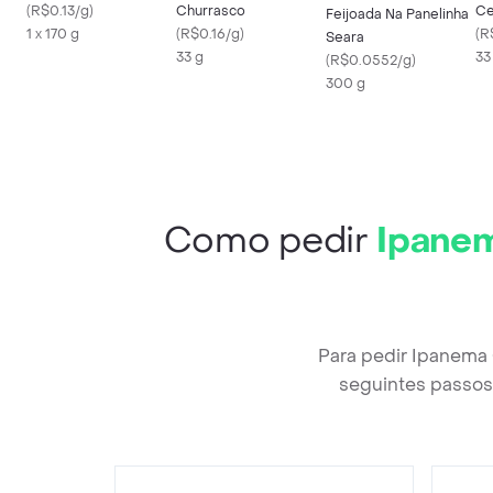
(
R$0.13/g
)
Churrasco
Ce
Feijoada Na Panelinha
1 x 170 g
(
R$0.16/g
)
Ch
(
R
Seara
33 g
33
(
R$0.0552/g
)
300 g
Como pedir
Ipanem
Para pedir Ipanema
seguintes passos 