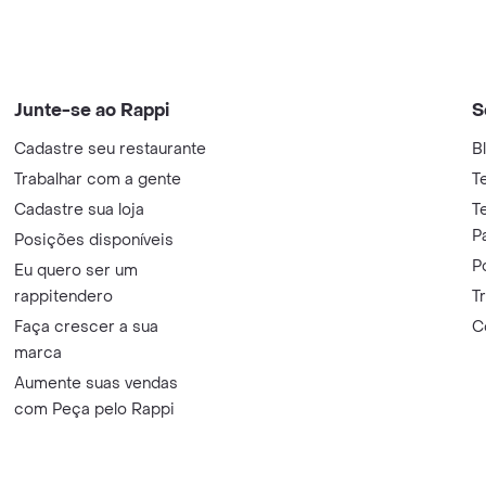
Junte-se ao Rappi
S
Cadastre seu restaurante
B
Trabalhar com a gente
T
Cadastre sua loja
T
P
Posições disponíveis
P
Eu quero ser um
rappitendero
T
Faça crescer a sua
C
marca
Aumente suas vendas
com Peça pelo Rappi