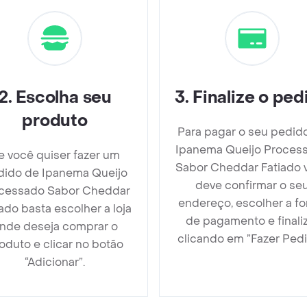
2
.
Escolha seu
3
.
Finalize o ped
produto
Para pagar o seu pedid
Ipanema Queijo Proces
e você quiser fazer um
Sabor Cheddar Fatiado 
dido de Ipanema Queijo
deve confirmar o se
cessado Sabor Cheddar
endereço, escolher a f
ado basta escolher a loja
de pagamento e finali
nde deseja comprar o
clicando em ”Fazer Pedi
oduto e clicar no botão
“Adicionar”.