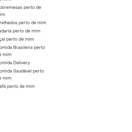
obremesas perto de
im
relhados perto de mim
adaria perto de mim
çaí perto de mim
omida Brasileira perto
e mim
omida Delivery
omida Saudável perto
e mim
afé perto de mim