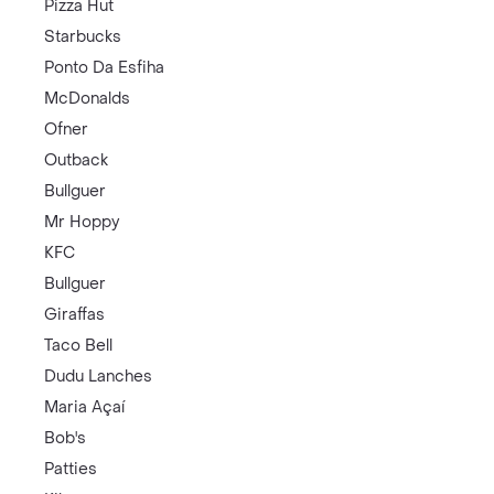
Pizza Hut
Starbucks
Ponto Da Esfiha
McDonalds
Ofner
Outback
Bullguer
Mr Hoppy
KFC
Bullguer
Giraffas
Taco Bell
Dudu Lanches
Maria Açaí
Bob's
Patties