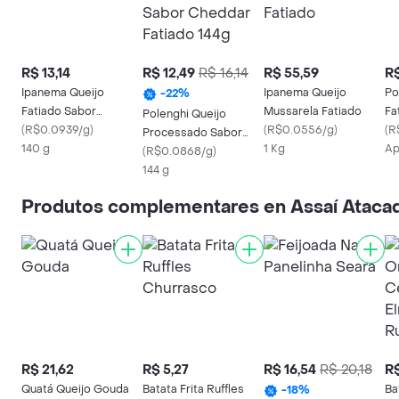
R$ 13,14
R$ 12,49
R$ 16,14
R$ 55,59
R$
Ipanema Queijo
Ipanema Queijo
Po
-
22
%
Fatiado Sabor
Mussarela Fatiado
Fa
Polenghi Queijo
Cheddar
(
R$0.0939/g
)
(
R$0.0556/g
)
Ch
(
R
Processado Sabor
140 g
1 Kg
Ap
Cheddar Fatiado 144g
(
R$0.0868/g
)
144 g
Produtos complementares en Assaí Atacad
R$ 21,62
R$ 5,27
R$ 16,54
R$ 20,18
R$
Quatá Queijo Gouda
Batata Frita Ruffles
Ba
-
18
%