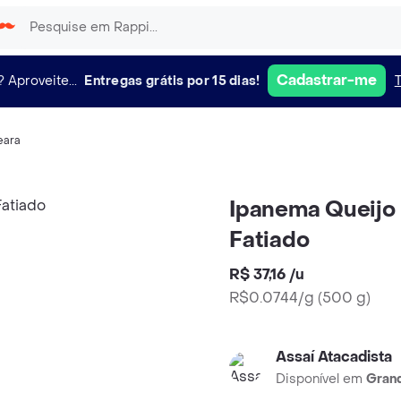
Cadastrar-me
?
Aproveite...
Entregas grátis por 15 dias!
eara
Ipanema Queijo
Fatiado
R$ 37,16
/
u
R$0.0744/g
(
500 g
)
Assaí Atacadista
Disponível em
Grand