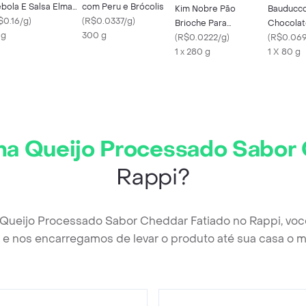
bola E Salsa Elma
com Peru e Brócolis
Kim Nobre Pão
Bauducco
ips Ruffles 33G
$0.16/g
)
(
R$0.0337/g
)
Brioche Para
Chocolat
 g
300 g
Hambúrguer
(
R$0.0222/g
)
Amargo
(
R$0.06
1 x 280 g
1 X 80 g
a Queijo Processado Sabor 
Rappi?
 Queijo Processado Sabor Cheddar Fatiado no Rappi, voc
e nos encarregamos de levar o produto até sua casa o m