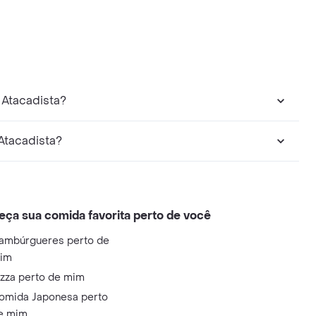
Atacadista?
Atacadista?
eça sua comida favorita perto de você
ambúrgueres perto de
im
izza perto de mim
omida Japonesa perto
e mim