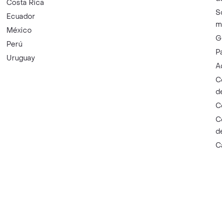
Costa Rica
S
Ecuador
m
México
G
Perú
P
Uruguay
A
C
d
C
C
d
C