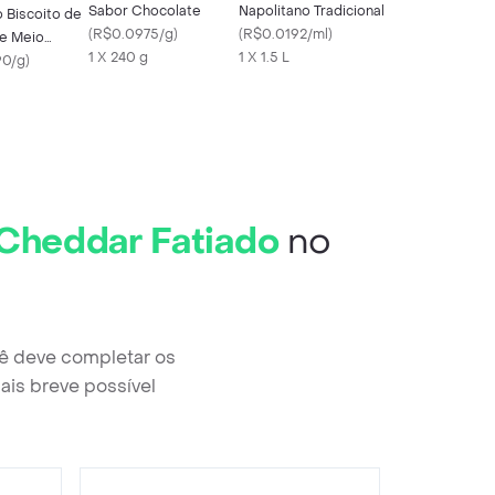
Sabor Chocolate
Napolitano Tradicional
 Biscoito de
(
R$0.0975/g
)
(
R$0.0192/ml
)
e Meio
1 X 240 g
1 X 1.5 L
90/g
)
Cheddar Fatiado
no
ê deve completar os
ais breve possível