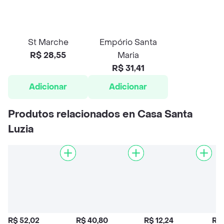
St Marche
Empório Santa
R$ 28,55
Maria
R$ 31,41
Adicionar
Adicionar
Produtos relacionados en Casa Santa
Luzia
R$ 52,02
R$ 40,80
R$ 12,24
R$ 