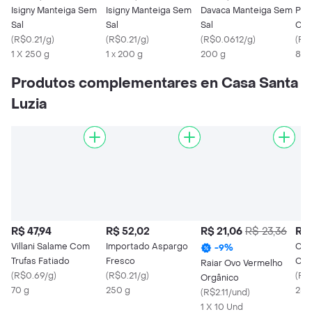
Isigny Manteiga Sem
Isigny Manteiga Sem
Davaca Manteiga Sem
Pre
Sal
Sal
Sal
Com
(
R$0.21/g
)
(
R$0.21/g
)
(
R$0.0612/g
)
(
R$0
1 X 250 g
1 x 200 g
200 g
8 g
Produtos complementares en Casa Santa
Luzia
R$ 47,94
R$ 52,02
R$ 21,06
R$ 23,36
R$ 
Villani Salame Com
Importado Aspargo
Cas
-
9
%
Trufas Fatiado
Fresco
Cro
Raiar Ovo Vermelho
(
R$0.69/g
)
(
R$0.21/g
)
(
R$
Orgânico
70 g
250 g
250
(
R$2.11/und
)
1 X 10 Und