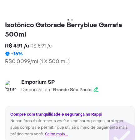
Isotônico Gatorade Berryblue Garrafa
500ml
R$ 4,91
/
u
R$ 5,91
/
u
-
16
%
R$0.0099/ml
(
1 X 500 mL
)
Emporium SP
Disponível em
Grande São Paulo
Compre com tranquilidade e segurança no Rappi
Nosso foco é oferecer a você os melhores preços, proteger
suas compras e permitir que utilize o meio de pagamento mais
prático para você.
Saiba mais...