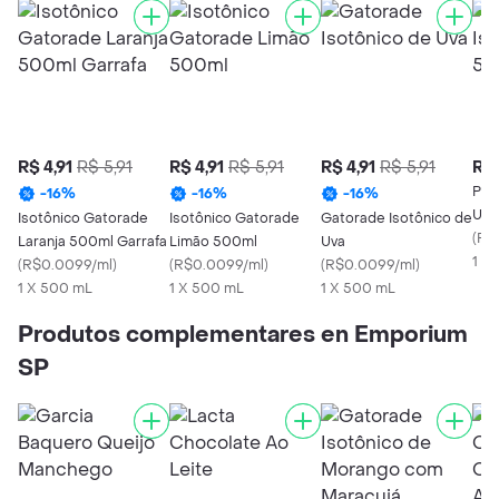
R$ 4,91
R$ 5,91
R$ 4,91
R$ 5,91
R$ 4,91
R$ 5,91
R$ 
Pow
-
16
%
-
16
%
-
16
%
Uva
Isotônico Gatorade
Isotônico Gatorade
Gatorade Isotônico de
(
R$
Laranja 500ml Garrafa
Limão 500ml
Uva
1 X
(
R$0.0099/ml
)
(
R$0.0099/ml
)
(
R$0.0099/ml
)
1 X 500 mL
1 X 500 mL
1 X 500 mL
Produtos complementares en Emporium
SP