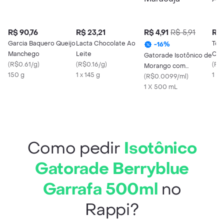
R$ 90,76
R$ 23,21
R$ 4,91
R$ 5,91
R$ 
Garcia Baquero Queijo
Lacta Chocolate Ao
Tob
-
16
%
Manchego
Leite
Cru
Gatorade Isotônico de
(
R$0.61/g
)
(
R$0.16/g
)
(
R$
Morango com
150 g
1 x 145 g
1 X 
Maracujá
(
R$0.0099/ml
)
1 X 500 mL
Como pedir
Isotônico
Gatorade Berryblue
Garrafa 500ml
no
Rappi?