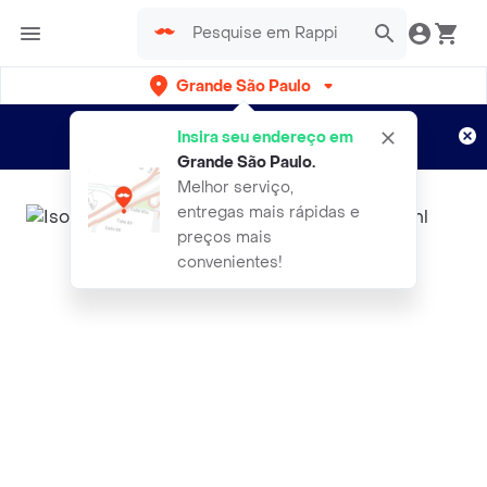
Grande São Paulo
Cadastre-se
Novo no Rappi?
e aproveite...
Insira seu endereço em
Entregas grátis por 15 dias!
Aplicam T&C
Grande São Paulo
.
Melhor serviço,
entregas mais rápidas e
preços mais
convenientes!