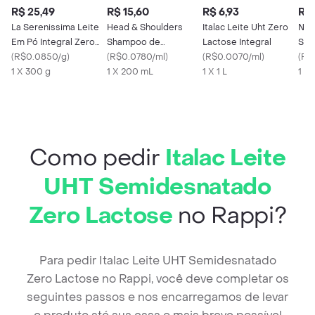
R$ 25,49
R$ 15,60
R$ 6,93
R$ 
La Serenissima Leite
Head & Shoulders
Italac Leite Uht Zero
Nin
Em Pó Integral Zero
Shampoo de
Lactose Integral
Sem
Lactose
(
R$0.0850/g
)
Cuidados com a Raiz
(
R$0.0780/ml
)
(
R$0.0070/ml
)
Lac
(
R$
1 X 300 g
Anticoceira
1 X 200 mL
1 X 1 L
1 X 
Como pedir
Italac Leite
UHT Semidesnatado
Zero Lactose
no Rappi?
Para pedir Italac Leite UHT Semidesnatado
Zero Lactose no Rappi, você deve completar os
seguintes passos e nos encarregamos de levar