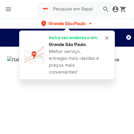
Grande São Paulo
Cadastre-se
Novo no Rappi?
e aproveite...
Insira seu endereço em
Entregas grátis por 15 dias!
Aplicam T&C
Grande São Paulo
.
Melhor serviço,
entregas mais rápidas e
preços mais
convenientes!