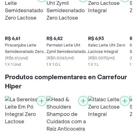
R$ 6,61
R$ 6,42
R$ 6,93
R$ 
Piracanjuba Leite
Parmalat Leite Uht
Italac Leite Uht Zero
Ita
Semidesnatado Zero
Zymil Semidesnatado
Lactose Integral
Sem
Lactose
(
R$6.61/und
)
Zero Lactose
(
R$0.0065/ml
)
(
R$0.0070/ml
)
Lac
(
R$
1 X 1 Und
1 X 1.0 L
1 X 1 L
1 X 
Produtos complementares en Carrefour
Hiper