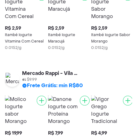
R$ 2,59
R$ 2,59
R$ 2,59
R
Itambé Iogurte
Itambé Iogurte
Itambé Iogurte Sabor
N
Vitamina Com Cereal
Maracujá
Morango
N
0.0152/g
0.0152/g
0.0152/g
0
Mercado Rappi - Vila Olimpia
$9.99
Frete Grátis: mín R$80
R$ 19,99
R$ 7,99
R$ 4,99
R