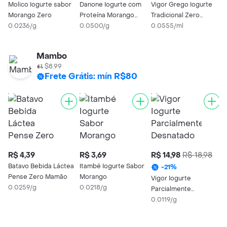
Molico Iogurte sabor
Danone Iogurte com
Vigor Grego Iogurte
B
Morango Zero
Proteína Morango
Tradicional Zero
T
0.0236/g
160g
0.0500/g
Gorduras
0.0555/ml
L
0
Mambo
$8.99
Frete Grátis: mín R$80
R$ 4,39
R$ 3,69
R$ 14,98
R$ 18,98
R
Batavo Bebida Láctea
Itambé Iogurte Sabor
B
-
21
%
Pense Zero Mamão
Morango
M
Vigor Iogurte
0.0259/g
0.0218/g
P
0
Parcialmente
Desnatado Sabor
0.0119/g
Morango