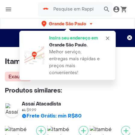
Grande São Paulo
Cadastre-se
Novo no Rappi?
e aproveite...
Insira seu endereço em
Entregas grátis por 15 dias!
Aplicam T&C
Grande São Paulo
.
Melhor serviço,
entregas mais rápidas e
Itambé Iogurte Fit de Morango
preços mais
convenientes!
Exausta
Produtos similares:
Assaí Atacadista
$9.99
Frete Grátis: mín R$80