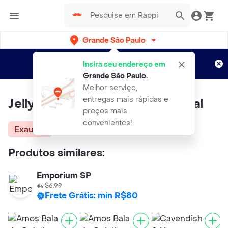
Grande São Paulo
Cadastre-se
Novo no Rappi?
e aproveite...
Insira seu endereço em
Entregas grátis por 15 dias!
Aplicam T&C
Grande São Paulo
.
Melhor serviço,
entregas mais rápidas e
Jelly Belly Bala de Goma Tropical
preços mais
convenientes!
Exausta
Produtos similares:
Emporium SP
$6.99
Frete Grátis: mín R$80