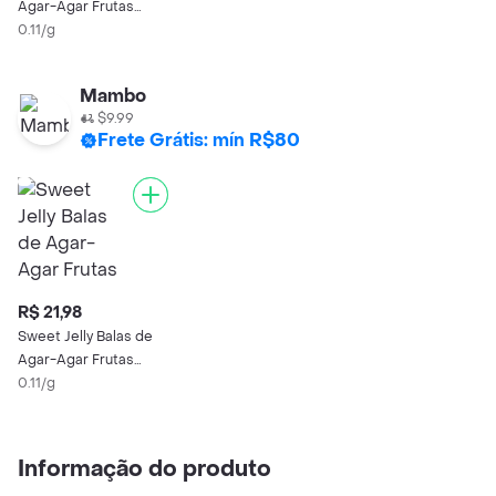
Agar-Agar Frutas
200g
0.11/g
Mambo
$9.99
Frete Grátis: mín R$80
R$ 21,98
Sweet Jelly Balas de
Agar-Agar Frutas
200g
0.11/g
Informação do produto