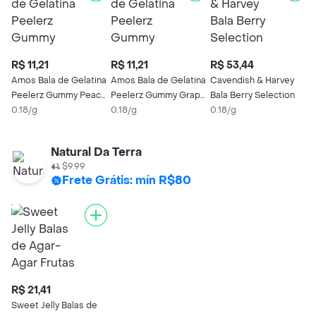
R$ 11,21
R$ 11,21
R$ 53,44
Amos Bala de Gelatina
Amos Bala de Gelatina
Cavendish & Harvey
Peelerz Gummy Peach
Peelerz Gummy Grape
Bala Berry Selection
Ref.7912
0.18/g
Ref.7913
0.18/g
0.18/g
Natural Da Terra
$9.99
Frete Grátis: mín R$80
R$ 21,41
Sweet Jelly Balas de