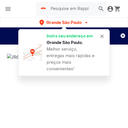
Grande São Paulo
Cadastre-se
Novo no Rappi?
e aproveite...
Insira seu endereço em
Entregas grátis por 15 dias!
Aplicam T&C
Grande São Paulo
.
Melhor serviço,
entregas mais rápidas e
preços mais
convenientes!