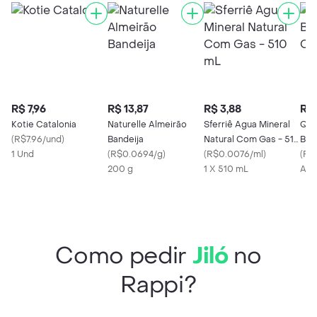
R$ 7,96
R$ 13,87
R$ 3,88
R$ 
Kotie Catalonia
Naturelle Almeirão
Sferriê Agua Mineral
Que
(
R$7.96/und
)
Bandeija
Natural Com Gas - 510
Buc
1 Und
(
R$0.0694/g
)
mL
(
R$0.0076/ml
)
Nat
(
R$
200 g
1 X 510 mL
A p
Como pedir
Jiló
no
Rappi?