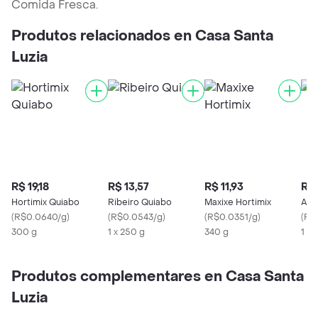
Comida Fresca.
Produtos relacionados en Casa Santa
Luzia
R$ 19,18
R$ 13,57
R$ 11,93
R$ 
Hortimix Quiabo
Ribeiro Quiabo
Maxixe Hortimix
Ace
(
R$0.0640/g
)
(
R$0.0543/g
)
(
R$0.0351/g
)
(
R$
300 g
1 x 250 g
340 g
1 U
Produtos complementares en Casa Santa
Luzia