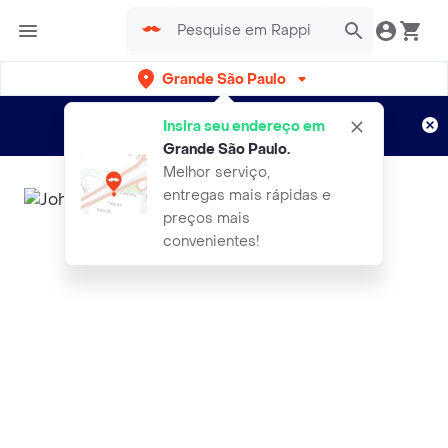
Grande São Paulo
Cadastre-se
Novo no Rappi?
e aproveite...
Insira seu endereço em
Entregas grátis por 15 dias!
Aplicam T&C
Grande São Paulo
.
Melhor serviço,
entregas mais rápidas e
preços mais
convenientes!