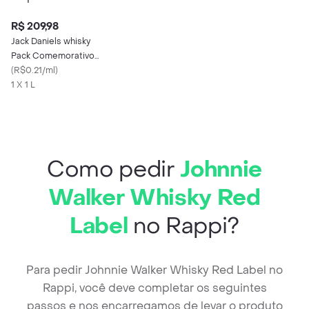
R$ 209,98
Jack Daniels whisky
Pack Comemorativo
150 Anos Com 01
(
R$0.21/ml
)
Copo
1 X 1 L
Como pedir
Johnnie
Walker Whisky Red
Label
no Rappi?
Para pedir Johnnie Walker Whisky Red Label no
Rappi, você deve completar os seguintes
passos e nos encarregamos de levar o produto