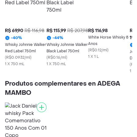
R$ 69,90
R$ 116,98
R$ 115,99
R$ 207,98
R$ 116,98
R$
White Horse Whisky 8
199
-
40
%
-
44
%
Anos
Whisky Johnnie Walker
Whisky Johnnie Walker
(
R$0.12/ml
)
Red Label 750ml
Black Label 750ml
Joh
1 X 1 L
(
R$0.0932/ml
)
(
R$0.16/ml
)
Dou
1 X 750 mL
1 X 750 mL
(
R$0
1 X
Produtos complementares en ADEGA
MAMBO