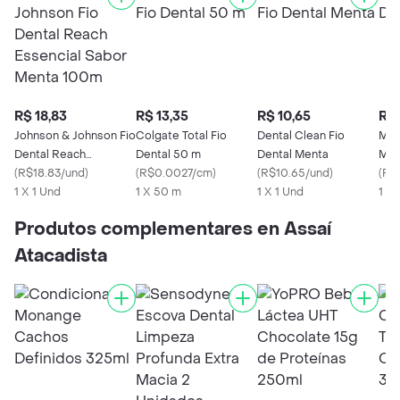
R$ 18,83
R$ 13,35
R$ 10,65
R$ 
Johnson & Johnson Fio
Colgate Total Fio
Dental Clean Fio
Med
Dental Reach
Dental 50 m
Dental Menta
Men
Essencial Sabor
(
R$18.83/und
)
(
R$0.0027/cm
)
(
R$10.65/und
)
(
R$
Menta 100m
1 X 1 Und
1 X 50 m
1 X 1 Und
1 X
Produtos complementares en Assaí
Atacadista