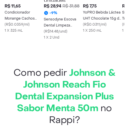
R$ 11,65
R$ 28,94
R$ 31,88
R$ 7,75
R$ 
Condicionador
YoPRO Bebida Láctea
Sed
-
9
%
Monange Cachos
UHT Chocolate 15g de
Tra
Sensodyne Escova
Definidos 325ml
(
R$0.0359/ml
)
Proteínas 250ml
(
R$0.0311/ml
)
Cer
(
R$
Dental Limpeza
1 X 325 mL
1 X 250 mL
1 X
Profunda Extra Macia 2
(
R$14.48/und
)
Unidades
1 X 2 Und
Como pedir
Johnson &
Johnson Reach Fio
Dental Expansion Plus
Sabor Menta 50m
no
Rappi?