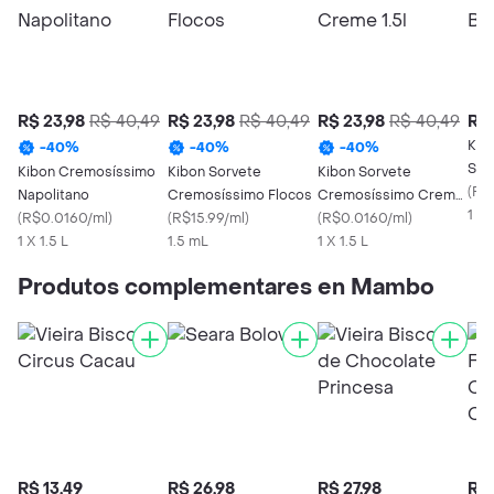
R$ 23,98
R$ 40,49
R$ 23,98
R$ 40,49
R$ 23,98
R$ 40,49
R$ 
Kib
-
40
%
-
40
%
-
40
%
Sni
Kibon Cremosíssimo
Kibon Sorvete
Kibon Sorvete
800
(
R$
Napolitano
Cremosíssimo Flocos
Cremosíssimo Creme
1 X
(
R$0.0160/ml
)
(
R$15.99/ml
)
1.5l
(
R$0.0160/ml
)
1 X 1.5 L
1.5 mL
1 X 1.5 L
Produtos complementares en Mambo
R$ 13,49
R$ 26,98
R$ 27,98
R$ 