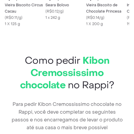
Vieira Biscoito Circus
Seara Bolovo
Vieira Biscoito de
Ing
Cacau
(
R$0.12/g
)
Chocolate Princesa
Cas
(
R$0.11/g
)
1 x 242 g
(
R$0.14/g
)
(
R$
1 X 125 g
1 X 200 g
190
Como pedir
Kibon
Cremossissimo
chocolate
no Rappi?
Para pedir Kibon Cremossissimo chocolate no
Rappi, você deve completar os seguintes
passos e nos encarregamos de levar o produto
até sua casa o mais breve possível