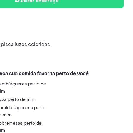
Atualizar endereço
 pisca luzes coloridas.
eça sua comida favorita perto de você
ambúrgueres perto de
im
izza perto de mim
omida Japonesa perto
e mim
obremesas perto de
im