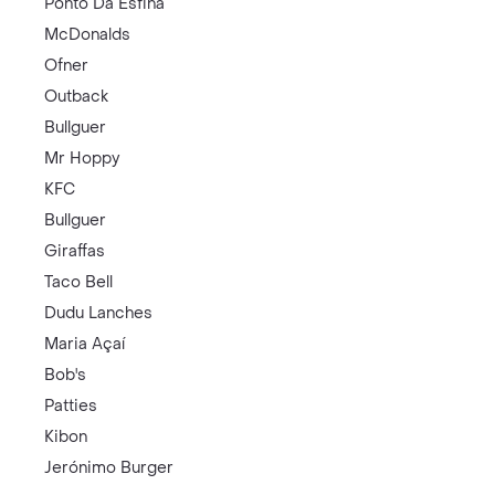
Ponto Da Esfiha
McDonalds
Ofner
Outback
Bullguer
Mr Hoppy
KFC
Bullguer
Giraffas
Taco Bell
Dudu Lanches
Maria Açaí
Bob's
Patties
Kibon
Jerónimo Burger