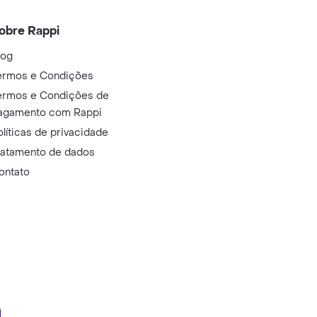
obre Rappi
log
ermos e Condições
ermos e Condições de
agamento com Rappi
olíticas de privacidade
ratamento de dados
ontato
ry