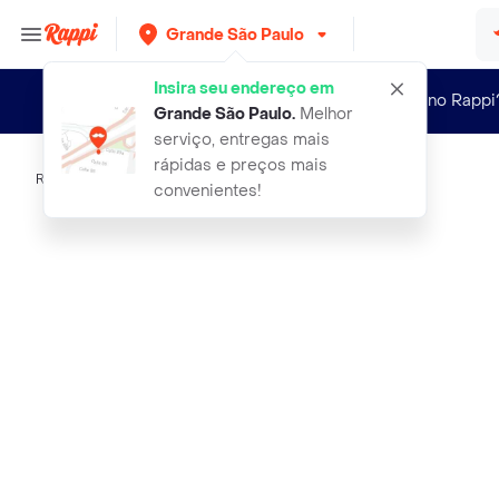
Grande São Paulo
Insira seu endereço em
Novo no Rappi
Grande São Paulo
.
Melhor
serviço, entregas mais
rápidas e preços mais
Rappi
kids zone toyster pulseira flash pa
convenientes!