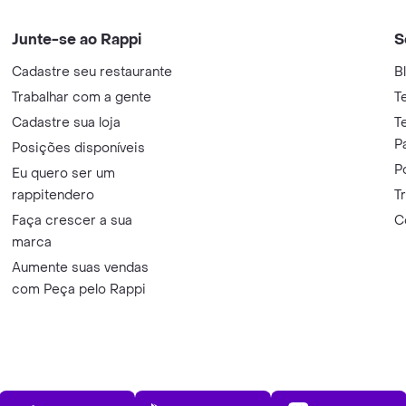
Junte-se ao Rappi
S
Cadastre seu restaurante
B
Trabalhar com a gente
T
Cadastre sua loja
T
P
Posições disponíveis
P
Eu quero ser um
rappitendero
T
Faça crescer a sua
C
marca
Aumente suas vendas
com Peça pelo Rappi
App Store
Play Store
AppGalle